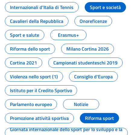
Internazionali d'Italia di Tennis
Sport e società
Cavalieri della Repubblica
Onoreficenze
Sport e salute
Erasmus+
Riforma dello sport
Milano Cortina 2026
Cortina 2021
Campionati studenteschi 2019
Violenza nello sport (1)
Consiglio d'Europa
Istituto per il Credito Sportivo
Parlamento europeo
Notizie
Promozione attività sportiva
Riforma sport
Giornata internazionale dello sport per lo sviluppo e la