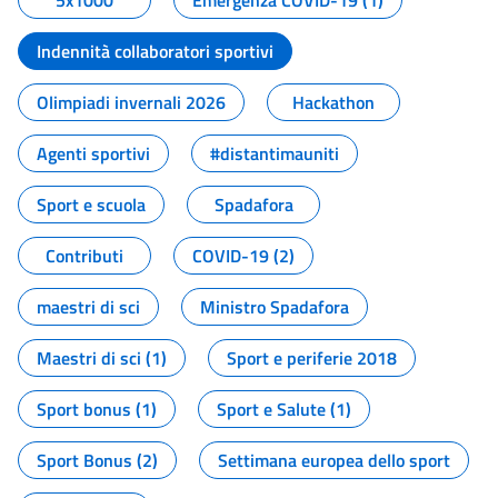
5x1000
Emergenza COVID-19 (1)
Indennità collaboratori sportivi
Olimpiadi invernali 2026
Hackathon
Agenti sportivi
#distantimauniti
Sport e scuola
Spadafora
Contributi
COVID-19 (2)
maestri di sci
Ministro Spadafora
Maestri di sci (1)
Sport e periferie 2018
Sport bonus (1)
Sport e Salute (1)
Sport Bonus (2)
Settimana europea dello sport