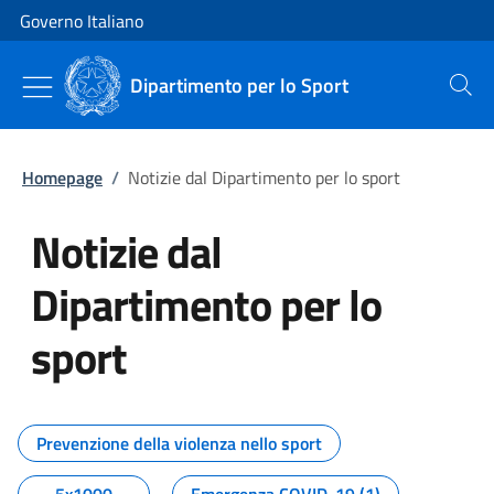
Vai al contenuto
Vai alla navigazione del sito
Governo Italiano
Dipartimento per lo Sport
Cerca
Homepage
/
Notizie dal Dipartimento per lo sport
Notizie dal
Dipartimento per lo
sport
Tutti i contenuti della pagina No
Prevenzione della violenza nello sport