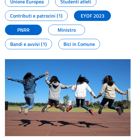
Unione Europea
Studenti atleti
Contributi e patrocini (1)
EYOF 2023
PNRR
Ministro
Bandi e avvisi (1)
Bici in Comune