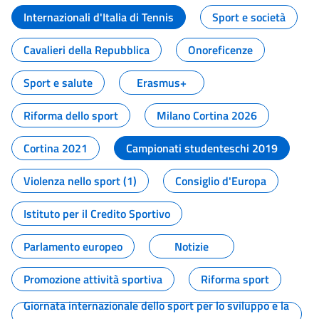
Internazionali d'Italia di Tennis
Sport e società
Cavalieri della Repubblica
Onoreficenze
Sport e salute
Erasmus+
Riforma dello sport
Milano Cortina 2026
Cortina 2021
Campionati studenteschi 2019
Violenza nello sport (1)
Consiglio d'Europa
Istituto per il Credito Sportivo
Parlamento europeo
Notizie
Promozione attività sportiva
Riforma sport
Giornata internazionale dello sport per lo sviluppo e la