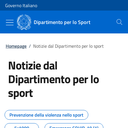
Vai al contenuto
Vai alla navigazione del sito
Governo Italiano
Dipartimento per lo Sport
Cerca
Homepage
/
Notizie dal Dipartimento per lo sport
Notizie dal
Dipartimento per lo
sport
Tutti i contenuti della pagina No
Prevenzione della violenza nello sport