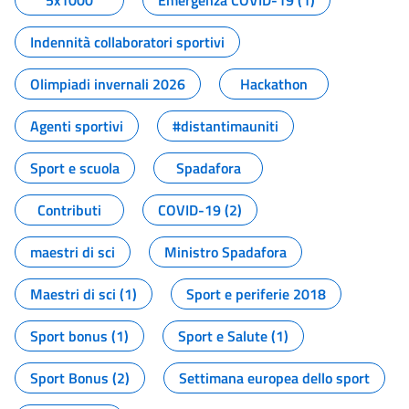
5x1000
Emergenza COVID-19 (1)
Indennità collaboratori sportivi
Olimpiadi invernali 2026
Hackathon
Agenti sportivi
#distantimauniti
Sport e scuola
Spadafora
Contributi
COVID-19 (2)
maestri di sci
Ministro Spadafora
Maestri di sci (1)
Sport e periferie 2018
Sport bonus (1)
Sport e Salute (1)
Sport Bonus (2)
Settimana europea dello sport