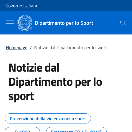
Vai al contenuto
Vai alla navigazione del sito
Governo Italiano
Dipartimento per lo Sport
Cerca
Homepage
/
Notizie dal Dipartimento per lo sport
Notizie dal
Dipartimento per lo
sport
Tutti i contenuti della pagina No
Prevenzione della violenza nello sport