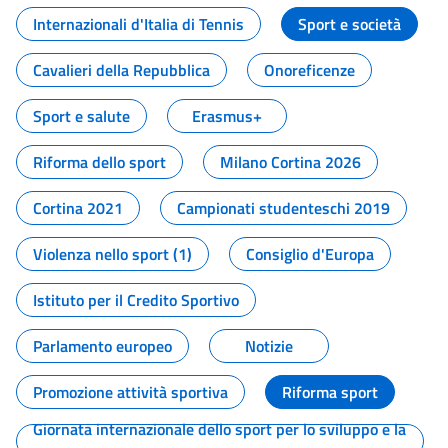
Internazionali d'Italia di Tennis
Sport e società
Cavalieri della Repubblica
Onoreficenze
Sport e salute
Erasmus+
Riforma dello sport
Milano Cortina 2026
Cortina 2021
Campionati studenteschi 2019
Violenza nello sport (1)
Consiglio d'Europa
Istituto per il Credito Sportivo
Parlamento europeo
Notizie
Promozione attività sportiva
Riforma sport
Giornata internazionale dello sport per lo sviluppo e la