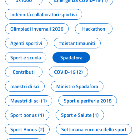
5x1000
Emergenza COVID-19 (1)
Indennità collaboratori sportivi
Olimpiadi invernali 2026
Hackathon
Agenti sportivi
#distantimauniti
Sport e scuola
Spadafora
Contributi
COVID-19 (2)
maestri di sci
Ministro Spadafora
Maestri di sci (1)
Sport e periferie 2018
Sport bonus (1)
Sport e Salute (1)
Sport Bonus (2)
Settimana europea dello sport