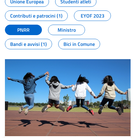
Unione Europea
Studenti atleti
Contributi e patrocini (1)
EYOF 2023
PNRR
Ministro
Bandi e avvisi (1)
Bici in Comune