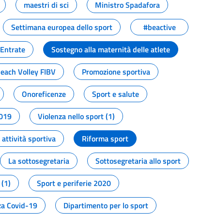
maestri di sci
Ministro Spadafora
Settimana europea dello sport
#beactive
 Entrate
Sostegno alla maternità delle atlete
Beach Volley FIBV
Promozione sportiva
Onoreficenze
Sport e salute
2019
Violenza nello sport (1)
attività sportiva
Riforma sport
La sottosegretaria
Sottosegretaria allo sport
 (1)
Sport e periferie 2020
a Covid-19
Dipartimento per lo sport