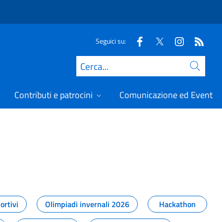
Seguici su:
Cerca
Contributi e patrocini
Comunicazione ed Eventi
t
ortivi
Olimpiadi invernali 2026
Hackathon