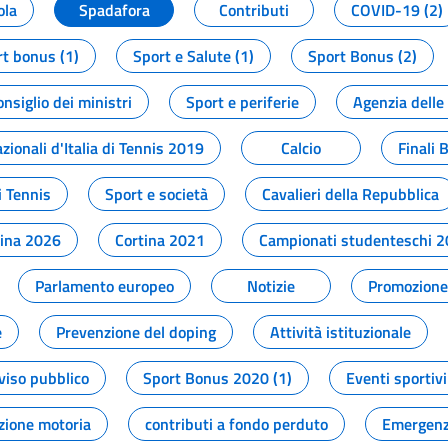
ola
Spadafora
Contributi
COVID-19 (2)
t bonus (1)
Sport e Salute (1)
Sport Bonus (2)
onsiglio dei ministri
Sport e periferie
Agenzia delle
zionali d'Italia di Tennis 2019
Calcio
Finali 
i Tennis
Sport e società
Cavalieri della Repubblica
tina 2026
Cortina 2021
Campionati studenteschi 
Parlamento europeo
Notizie
Promozione 
e
Prevenzione del doping
Attività istituzionale
viso pubblico
Sport Bonus 2020 (1)
Eventi sportivi
zione motoria
contributi a fondo perduto
Emergenz