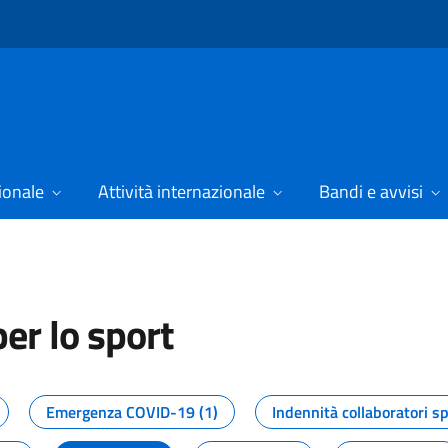
ionale
Attività internazionale
Bandi e avvisi
er lo sport
tizie dal Dipartimento per lo spor
Emergenza COVID-19 (1)
Indennità collaboratori sp