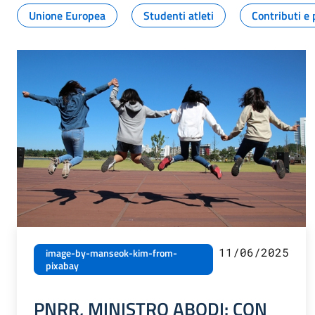
Unione Europea
Studenti atleti
Contributi e 
11/06/2025
image-by-manseok-kim-from-
pixabay
PNRR, MINISTRO ABODI: CON