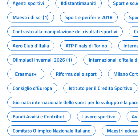
Agenti sportivi
#distantimauniti
Sport e scu
Maestri di sci (1)
Sport e periferie 2018
Spor
Contrasto alla manipolazione dei risultati sportivi
C
Aero Club d'Italia
ATP Finals di Torino
Interna
Olimpiadi Invernali 2026 (1)
Internazionali d'Italia d
Erasmus+
Riforma dello sport
Milano Cor
Consiglio d'Europa
Istituto per il Credito Sportivo
Giornata internazionale dello sport per lo sviluppo e la pac
Bandi Avvisi e Contributi
Lavoro sportivo
Av
Comitato Olimpico Nazionale Italiano
Maestri educa