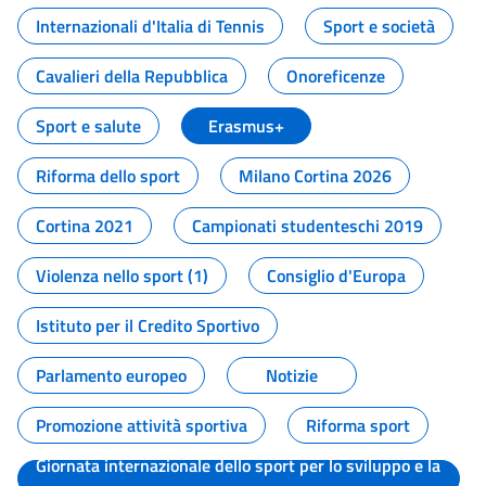
Internazionali d'Italia di Tennis
Sport e società
Cavalieri della Repubblica
Onoreficenze
Sport e salute
Erasmus+
Riforma dello sport
Milano Cortina 2026
Cortina 2021
Campionati studenteschi 2019
Violenza nello sport (1)
Consiglio d'Europa
Istituto per il Credito Sportivo
Parlamento europeo
Notizie
Promozione attività sportiva
Riforma sport
Giornata internazionale dello sport per lo sviluppo e la