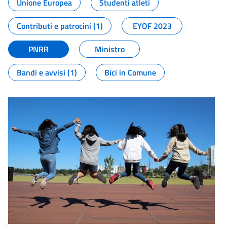
Unione Europea
Studenti atleti
Contributi e patrocini (1)
EYOF 2023
PNRR
Ministro
Bandi e avvisi (1)
Bici in Comune