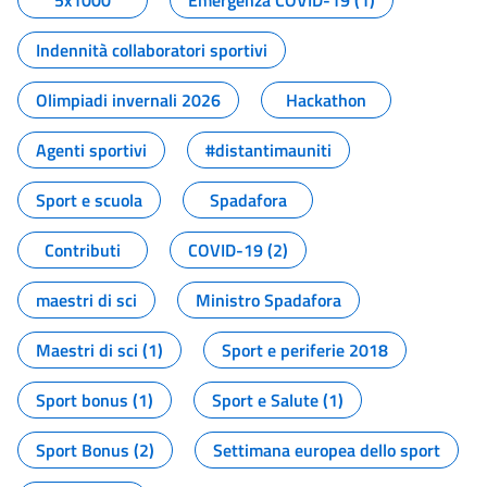
5x1000
Emergenza COVID-19 (1)
Indennità collaboratori sportivi
Olimpiadi invernali 2026
Hackathon
Agenti sportivi
#distantimauniti
Sport e scuola
Spadafora
Contributi
COVID-19 (2)
maestri di sci
Ministro Spadafora
Maestri di sci (1)
Sport e periferie 2018
Sport bonus (1)
Sport e Salute (1)
Sport Bonus (2)
Settimana europea dello sport