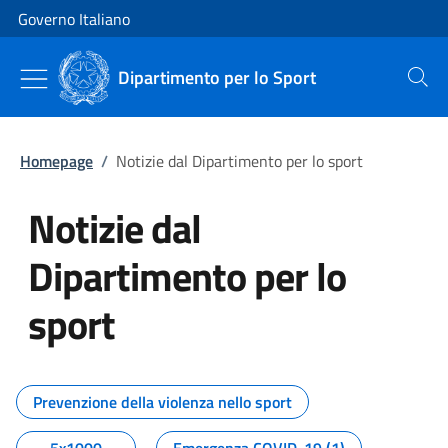
Vai al contenuto
Vai alla navigazione del sito
Governo Italiano
Dipartimento per lo Sport
Cerca
Homepage
/
Notizie dal Dipartimento per lo sport
Notizie dal
Dipartimento per lo
sport
Tutti i contenuti della pagina No
Prevenzione della violenza nello sport