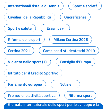
Internazionali d'Italia di Tennis
Sport e società
Cavalieri della Repubblica
Onoreficenze
Sport e salute
Erasmus+
Riforma dello sport
Milano Cortina 2026
Cortina 2021
Campionati studenteschi 2019
Violenza nello sport (1)
Consiglio d'Europa
Istituto per il Credito Sportivo
Parlamento europeo
Notizie
Promozione attività sportiva
Riforma sport
Giornata internazionale dello sport per lo sviluppo e la