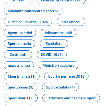
5x1000
Emergenza COVID-19 (1)
Indennità collaboratori sportivi
Olimpiadi invernali 2026
Hackathon
Agenti sportivi
#distantimauniti
Sport e scuola
Spadafora
Contributi
COVID-19 (2)
maestri di sci
Ministro Spadafora
Maestri di sci (1)
Sport e periferie 2018
Sport bonus (1)
Sport e Salute (1)
Sport Bonus (2)
Settimana europea dello sport