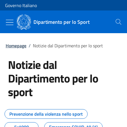
Vai al contenuto
Vai alla navigazione del sito
Governo Italiano
Dipartimento per lo Sport
Cerca
Homepage
/
Notizie dal Dipartimento per lo sport
Notizie dal
Dipartimento per lo
sport
Tutti i contenuti della pagina No
Prevenzione della violenza nello sport