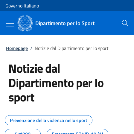
Vai al contenuto
Vai alla navigazione del sito
Governo Italiano
Dipartimento per lo Sport
Cerca
Homepage
/
Notizie dal Dipartimento per lo sport
Notizie dal
Dipartimento per lo
sport
Tutti i contenuti della pagina No
Prevenzione della violenza nello sport