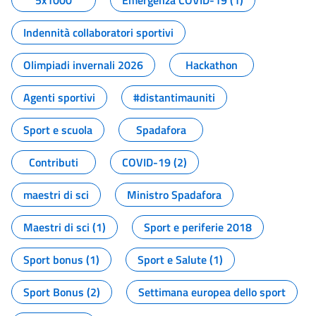
5x1000
Emergenza COVID-19 (1)
Indennità collaboratori sportivi
Olimpiadi invernali 2026
Hackathon
Agenti sportivi
#distantimauniti
Sport e scuola
Spadafora
Contributi
COVID-19 (2)
maestri di sci
Ministro Spadafora
Maestri di sci (1)
Sport e periferie 2018
Sport bonus (1)
Sport e Salute (1)
Sport Bonus (2)
Settimana europea dello sport