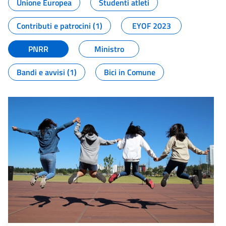
Unione Europea
Studenti atleti
Contributi e patrocini (1)
EYOF 2023
PNRR
Ministro
Bandi e avvisi (1)
Bici in Comune