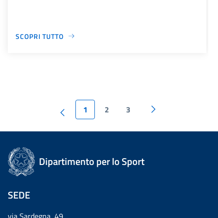
SCOPRI TUTTO
1
2
3
Dipartimento per lo Sport
SEDE
via Sardegna, 49