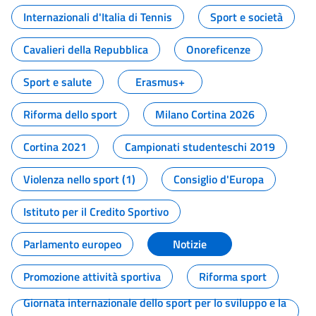
Internazionali d'Italia di Tennis
Sport e società
Cavalieri della Repubblica
Onoreficenze
Sport e salute
Erasmus+
Riforma dello sport
Milano Cortina 2026
Cortina 2021
Campionati studenteschi 2019
Violenza nello sport (1)
Consiglio d'Europa
Istituto per il Credito Sportivo
Parlamento europeo
Notizie
Promozione attività sportiva
Riforma sport
Giornata internazionale dello sport per lo sviluppo e la