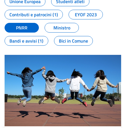
Unione Europea
Studenti atleti
Contributi e patrocini (1)
EYOF 2023
PNRR
Ministro
Bandi e avvisi (1)
Bici in Comune