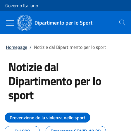
Vai al contenuto
Vai alla navigazione del sito
Governo Italiano
Dipartimento per lo Sport
Cerca
Homepage
/
Notizie dal Dipartimento per lo sport
Notizie dal
Dipartimento per lo
sport
Tutti i contenuti della pagina No
Prevenzione della violenza nello sport