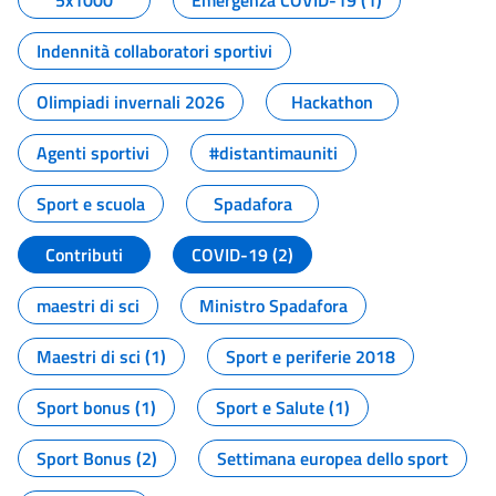
5x1000
Emergenza COVID-19 (1)
Indennità collaboratori sportivi
Olimpiadi invernali 2026
Hackathon
Agenti sportivi
#distantimauniti
Sport e scuola
Spadafora
Contributi
COVID-19 (2)
maestri di sci
Ministro Spadafora
Maestri di sci (1)
Sport e periferie 2018
Sport bonus (1)
Sport e Salute (1)
Sport Bonus (2)
Settimana europea dello sport