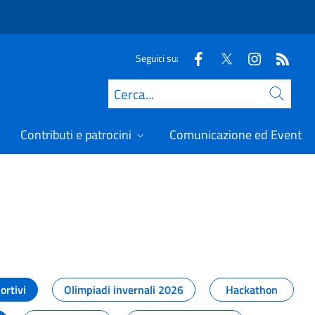
Seguici su:
Cerca
Contributi e patrocini
Comunicazione ed Eventi
t
ortivi
Olimpiadi invernali 2026
Hackathon