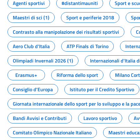
Agenti sportivi
#distantimauniti
Sport e scu
Maestri di sci (1)
Sport e periferie 2018
Spor
Contrasto alla manipolazione dei risultati sportivi
C
Aero Club d'Italia
ATP Finals di Torino
Interna
Olimpiadi Invernali 2026 (1)
Internazionali d'Italia d
Erasmus+
Riforma dello sport
Milano Cor
Consiglio d'Europa
Istituto per il Credito Sportivo
Giornata internazionale dello sport per lo sviluppo e la pac
Bandi Avvisi e Contributi
Lavoro sportivo
Av
Comitato Olimpico Nazionale Italiano
Maestri educa