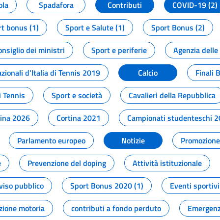
ola
Spadafora
Contributi
COVID-19 (2)
t bonus (1)
Sport e Salute (1)
Sport Bonus (2)
onsiglio dei ministri
Sport e periferie
Agenzia delle
zionali d'Italia di Tennis 2019
Calcio
Finali 
i Tennis
Sport e società
Cavalieri della Repubblica
tina 2026
Cortina 2021
Campionati studenteschi 
Parlamento europeo
Notizie
Promozione 
e
Prevenzione del doping
Attività istituzionale
viso pubblico
Sport Bonus 2020 (1)
Eventi sportivi
zione motoria
contributi a fondo perduto
Emergenz