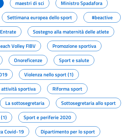
maestri di sci
Ministro Spadafora
Settimana europea dello sport
#beactive
 Entrate
Sostegno alla maternità delle atlete
Beach Volley FIBV
Promozione sportiva
Onoreficenze
Sport e salute
2019
Violenza nello sport (1)
attività sportiva
Riforma sport
La sottosegretaria
Sottosegretaria allo sport
 (1)
Sport e periferie 2020
a Covid-19
Dipartimento per lo sport