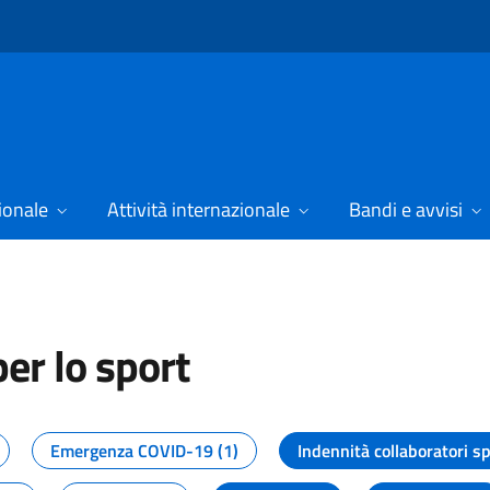
ionale
Attività internazionale
Bandi e avvisi
er lo sport
tizie dal Dipartimento per lo spor
Emergenza COVID-19 (1)
Indennità collaboratori sp