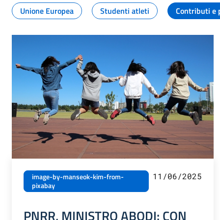
Unione Europea
Studenti atleti
Contributi e 
11/06/2025
image-by-manseok-kim-from-
pixabay
PNRR, MINISTRO ABODI: CON