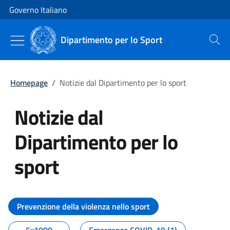
Vai al contenuto
Vai alla navigazione del sito
Governo Italiano
Dipartimento per lo Sport
Cerca
Homepage
/
Notizie dal Dipartimento per lo sport
Notizie dal
Dipartimento per lo
sport
Tutti i contenuti della pagina No
Prevenzione della violenza nello sport