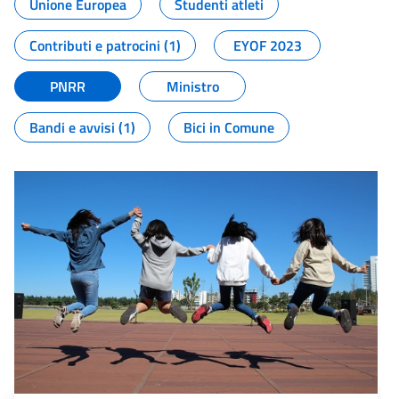
Unione Europea
Studenti atleti
Contributi e patrocini (1)
EYOF 2023
PNRR
Ministro
Bandi e avvisi (1)
Bici in Comune