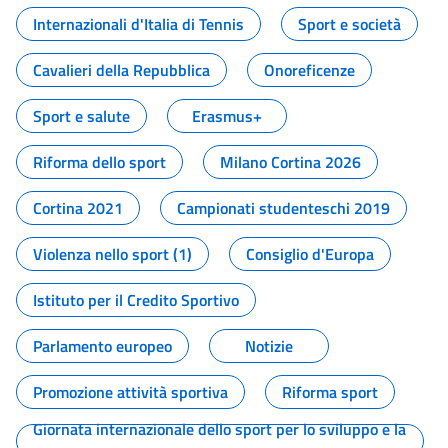
Internazionali d'Italia di Tennis
Sport e società
Cavalieri della Repubblica
Onoreficenze
Sport e salute
Erasmus+
Riforma dello sport
Milano Cortina 2026
Cortina 2021
Campionati studenteschi 2019
Violenza nello sport (1)
Consiglio d'Europa
Istituto per il Credito Sportivo
Parlamento europeo
Notizie
Promozione attività sportiva
Riforma sport
Giornata internazionale dello sport per lo sviluppo e la