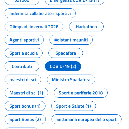
5x1000
Emergenza COVID-19 (1)
Indennità collaboratori sportivi
Olimpiadi invernali 2026
Hackathon
Agenti sportivi
#distantimauniti
Sport e scuola
Spadafora
Contributi
COVID-19 (2)
maestri di sci
Ministro Spadafora
Maestri di sci (1)
Sport e periferie 2018
Sport bonus (1)
Sport e Salute (1)
Sport Bonus (2)
Settimana europea dello sport