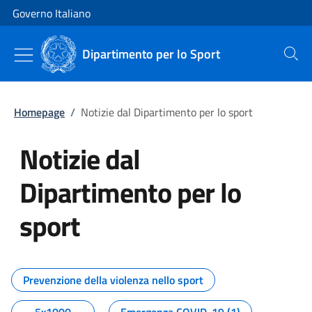
Vai al contenuto
Vai alla navigazione del sito
Governo Italiano
Dipartimento per lo Sport
Cerca
Homepage
/
Notizie dal Dipartimento per lo sport
Notizie dal
Dipartimento per lo
sport
Tutti i contenuti della pagina No
Prevenzione della violenza nello sport