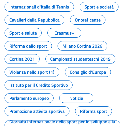
Internazionali d'Italia di Tennis
Sport e società
Cavalieri della Repubblica
Onoreficenze
Sport e salute
Erasmus+
Riforma dello sport
Milano Cortina 2026
Cortina 2021
Campionati studenteschi 2019
Violenza nello sport (1)
Consiglio d'Europa
Istituto per il Credito Sportivo
Parlamento europeo
Notizie
Promozione attività sportiva
Riforma sport
Giornata internazionale dello sport per lo sviluppo e la