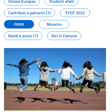
Unione Europea
Studenti atleti
Contributi e patrocini (1)
EYOF 2023
PNRR
Ministro
Bandi e avvisi (1)
Bici in Comune