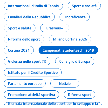
Internazionali d'Italia di Tennis
Sport e società
Cavalieri della Repubblica
Onoreficenze
Sport e salute
Erasmus+
Riforma dello sport
Milano Cortina 2026
Cortina 2021
Campionati studenteschi 2019
Violenza nello sport (1)
Consiglio d'Europa
Istituto per il Credito Sportivo
Parlamento europeo
Notizie
Promozione attività sportiva
Riforma sport
Giornata internazionale dello sport per lo sviluppo e la