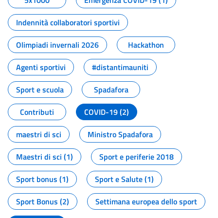
5x1000
Emergenza COVID-19 (1)
Indennità collaboratori sportivi
Olimpiadi invernali 2026
Hackathon
Agenti sportivi
#distantimauniti
Sport e scuola
Spadafora
Contributi
COVID-19 (2)
maestri di sci
Ministro Spadafora
Maestri di sci (1)
Sport e periferie 2018
Sport bonus (1)
Sport e Salute (1)
Sport Bonus (2)
Settimana europea dello sport