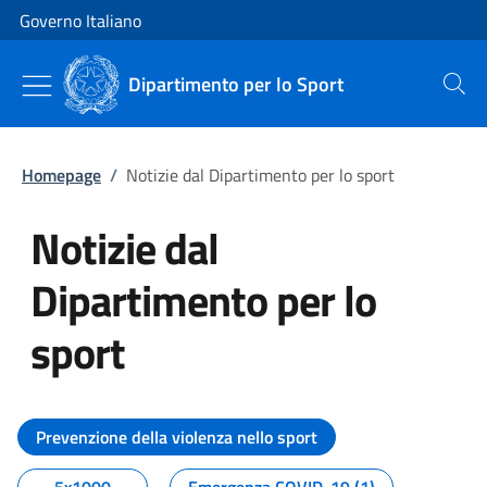
Vai al contenuto
Vai alla navigazione del sito
Governo Italiano
Dipartimento per lo Sport
Cerca
Homepage
/
Notizie dal Dipartimento per lo sport
Notizie dal
Dipartimento per lo
sport
Tutti i contenuti della pagina No
Prevenzione della violenza nello sport