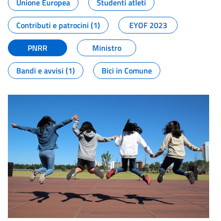
Unione Europea
Studenti atleti
Contributi e patrocini (1)
EYOF 2023
PNRR
Ministro
Bandi e avvisi (1)
Bici in Comune