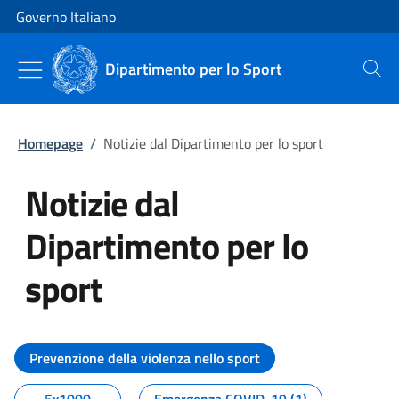
Vai al contenuto
Vai alla navigazione del sito
Governo Italiano
Dipartimento per lo Sport
Cerca
Homepage
/
Notizie dal Dipartimento per lo sport
Notizie dal
Dipartimento per lo
sport
Tutti i contenuti della pagina No
Prevenzione della violenza nello sport