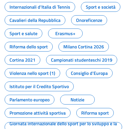
Internazionali d'Italia di Tennis
Sport e società
Cavalieri della Repubblica
Onoreficenze
Sport e salute
Erasmus+
Riforma dello sport
Milano Cortina 2026
Cortina 2021
Campionati studenteschi 2019
Violenza nello sport (1)
Consiglio d'Europa
Istituto per il Credito Sportivo
Parlamento europeo
Notizie
Promozione attività sportiva
Riforma sport
Giornata internazionale dello sport per lo sviluppo e la