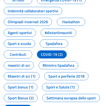
5x1000
Emergenza COVID-19 (1)
Indennità collaboratori sportivi
Olimpiadi invernali 2026
Hackathon
Agenti sportivi
#distantimauniti
Sport e scuola
Spadafora
Contributi
COVID-19 (2)
maestri di sci
Ministro Spadafora
Maestri di sci (1)
Sport e periferie 2018
Sport bonus (1)
Sport e Salute (1)
Sport Bonus (2)
Settimana europea dello sport