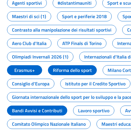
Agenti sportivi
#distantimauniti
Sport e scu
Maestri di sci (1)
Sport e periferie 2018
Spor
Contrasto alla manipolazione dei risultati sportivi
C
Aero Club d'Italia
ATP Finals di Torino
Interna
Olimpiadi Invernali 2026 (1)
Internazionali d'Italia d
Erasmus+
Riforma dello sport
Milano Cor
Consiglio d'Europa
Istituto per il Credito Sportivo
Giornata internazionale dello sport per lo sviluppo e la pac
Bandi Avvisi e Contributi
Lavoro sportivo
Av
Comitato Olimpico Nazionale Italiano
Maestri educa