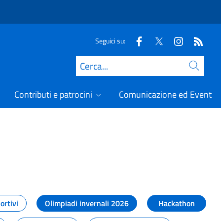
Seguici su:
Cerca
Contributi e patrocini
Comunicazione ed Eventi
t
ortivi
Olimpiadi invernali 2026
Hackathon