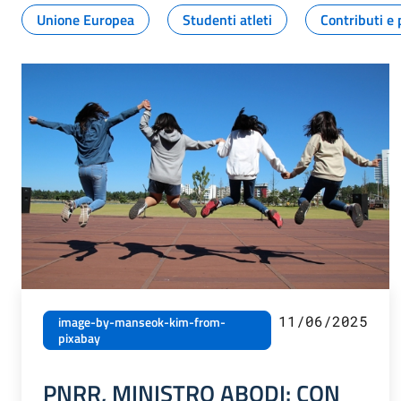
Unione Europea
Studenti atleti
Contributi e 
11/06/2025
image-by-manseok-kim-from-
pixabay
PNRR, MINISTRO ABODI: CON