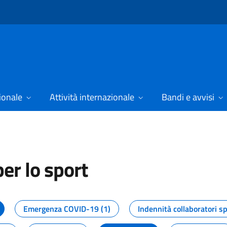
ionale
Attività internazionale
Bandi e avvisi
er lo sport
tizie dal Dipartimento per lo spor
Emergenza COVID-19 (1)
Indennità collaboratori sp