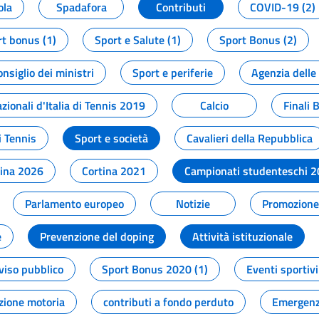
ola
Spadafora
Contributi
COVID-19 (2)
t bonus (1)
Sport e Salute (1)
Sport Bonus (2)
onsiglio dei ministri
Sport e periferie
Agenzia delle
zionali d'Italia di Tennis 2019
Calcio
Finali 
i Tennis
Sport e società
Cavalieri della Repubblica
tina 2026
Cortina 2021
Campionati studenteschi 
Parlamento europeo
Notizie
Promozione 
e
Prevenzione del doping
Attività istituzionale
viso pubblico
Sport Bonus 2020 (1)
Eventi sportivi
zione motoria
contributi a fondo perduto
Emergenz