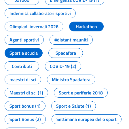
5x1000
Emergenza COVID-19 (1)
Indennità collaboratori sportivi
Olimpiadi invernali 2026
Hackathon
Agenti sportivi
#distantimauniti
Sport e scuola
Spadafora
Contributi
COVID-19 (2)
maestri di sci
Ministro Spadafora
Maestri di sci (1)
Sport e periferie 2018
Sport bonus (1)
Sport e Salute (1)
Sport Bonus (2)
Settimana europea dello sport