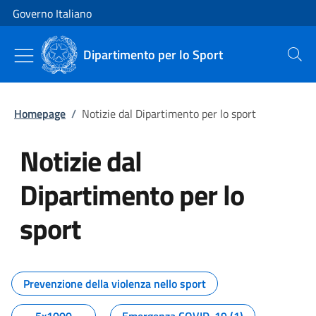
Vai al contenuto
Vai alla navigazione del sito
Governo Italiano
Dipartimento per lo Sport
Cerca
Homepage
/
Notizie dal Dipartimento per lo sport
Notizie dal
Dipartimento per lo
sport
Tutti i contenuti della pagina No
Prevenzione della violenza nello sport