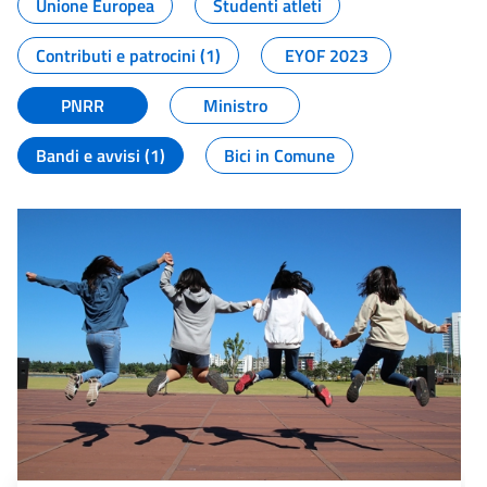
Unione Europea
Studenti atleti
Contributi e patrocini (1)
EYOF 2023
PNRR
Ministro
Bandi e avvisi (1)
Bici in Comune