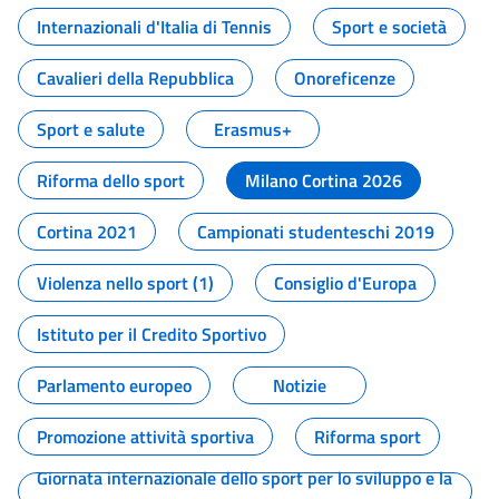
Internazionali d'Italia di Tennis
Sport e società
Cavalieri della Repubblica
Onoreficenze
Sport e salute
Erasmus+
Riforma dello sport
Milano Cortina 2026
Cortina 2021
Campionati studenteschi 2019
Violenza nello sport (1)
Consiglio d'Europa
Istituto per il Credito Sportivo
Parlamento europeo
Notizie
Promozione attività sportiva
Riforma sport
Giornata internazionale dello sport per lo sviluppo e la