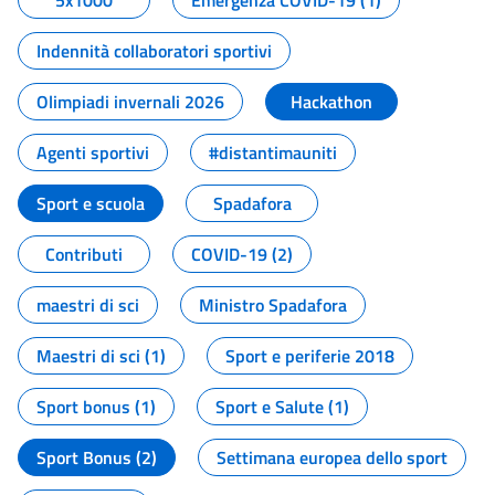
5x1000
Emergenza COVID-19 (1)
Indennità collaboratori sportivi
Olimpiadi invernali 2026
Hackathon
Agenti sportivi
#distantimauniti
Sport e scuola
Spadafora
Contributi
COVID-19 (2)
maestri di sci
Ministro Spadafora
Maestri di sci (1)
Sport e periferie 2018
Sport bonus (1)
Sport e Salute (1)
Sport Bonus (2)
Settimana europea dello sport