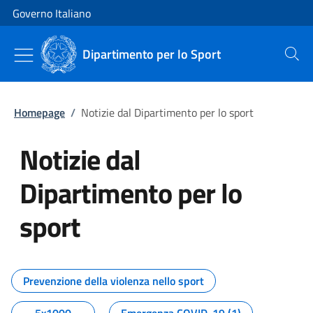
Vai al contenuto
Vai alla navigazione del sito
Governo Italiano
Dipartimento per lo Sport
Cerca
Homepage
/
Notizie dal Dipartimento per lo sport
Notizie dal
Dipartimento per lo
sport
Tutti i contenuti della pagina No
Prevenzione della violenza nello sport