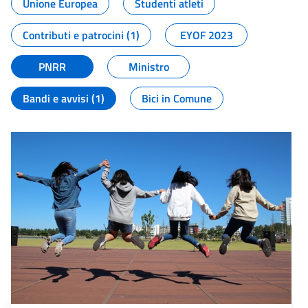
Unione Europea
Studenti atleti
Contributi e patrocini (1)
EYOF 2023
PNRR
Ministro
Bandi e avvisi (1)
Bici in Comune