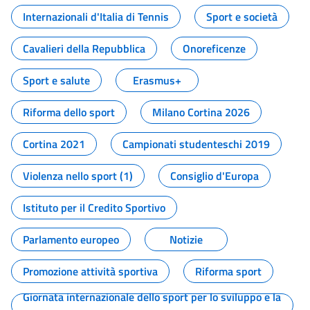
Internazionali d'Italia di Tennis
Sport e società
Cavalieri della Repubblica
Onoreficenze
Sport e salute
Erasmus+
Riforma dello sport
Milano Cortina 2026
Cortina 2021
Campionati studenteschi 2019
Violenza nello sport (1)
Consiglio d'Europa
Istituto per il Credito Sportivo
Parlamento europeo
Notizie
Promozione attività sportiva
Riforma sport
Giornata internazionale dello sport per lo sviluppo e la