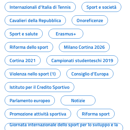
Internazionali d'Italia di Tennis
Sport e società
Cavalieri della Repubblica
Onoreficenze
Sport e salute
Erasmus+
Riforma dello sport
Milano Cortina 2026
Cortina 2021
Campionati studenteschi 2019
Violenza nello sport (1)
Consiglio d'Europa
Istituto per il Credito Sportivo
Parlamento europeo
Notizie
Promozione attività sportiva
Riforma sport
Giornata internazionale dello sport per lo sviluppo e la