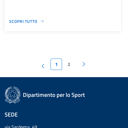
SCOPRI TUTTO
1
2
Dipartimento per lo Sport
SEDE
via Sardegna, 49