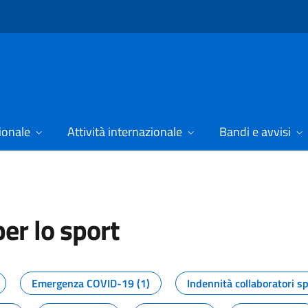
ionale
Attività internazionale
Bandi e avvisi
er lo sport
tizie dal Dipartimento per lo spor
Emergenza COVID-19 (1)
Indennità collaboratori sp