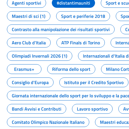
Agenti sportivi
#distantimauniti
Sport e scu
Maestri di sci (1)
Sport e periferie 2018
Spor
Contrasto alla manipolazione dei risultati sportivi
C
Aero Club d'Italia
ATP Finals di Torino
Interna
Olimpiadi Invernali 2026 (1)
Internazionali d'Italia d
Erasmus+
Riforma dello sport
Milano Cor
Consiglio d'Europa
Istituto per il Credito Sportivo
Giornata internazionale dello sport per lo sviluppo e la pac
Bandi Avvisi e Contributi
Lavoro sportivo
Av
Comitato Olimpico Nazionale Italiano
Maestri educa