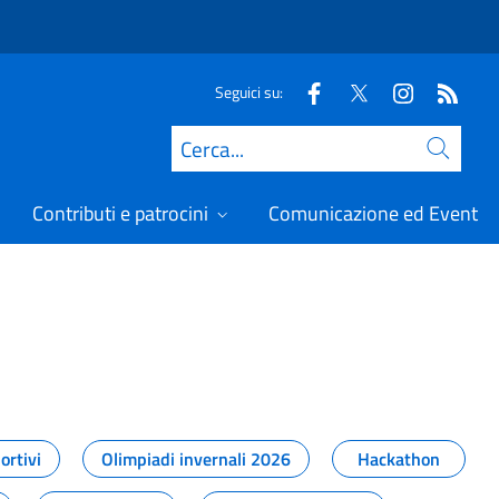
Seguici su:
Cerca
Contributi e patrocini
Comunicazione ed Eventi
t
ortivi
Olimpiadi invernali 2026
Hackathon