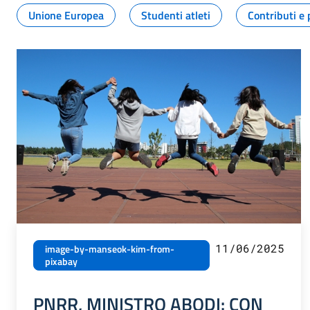
Unione Europea
Studenti atleti
Contributi e 
11/06/2025
image-by-manseok-kim-from-
pixabay
PNRR, MINISTRO ABODI: CON