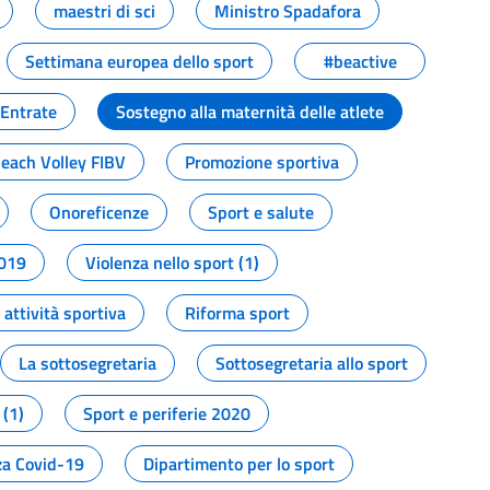
maestri di sci
Ministro Spadafora
Settimana europea dello sport
#beactive
 Entrate
Sostegno alla maternità delle atlete
Beach Volley FIBV
Promozione sportiva
Onoreficenze
Sport e salute
2019
Violenza nello sport (1)
attività sportiva
Riforma sport
La sottosegretaria
Sottosegretaria allo sport
 (1)
Sport e periferie 2020
a Covid-19
Dipartimento per lo sport