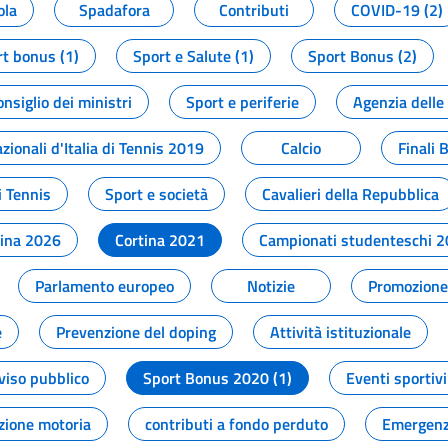
ola
Spadafora
Contributi
COVID-19 (2)
t bonus (1)
Sport e Salute (1)
Sport Bonus (2)
onsiglio dei ministri
Sport e periferie
Agenzia delle
zionali d'Italia di Tennis 2019
Calcio
Finali 
i Tennis
Sport e società
Cavalieri della Repubblica
tina 2026
Cortina 2021
Campionati studenteschi 
Parlamento europeo
Notizie
Promozione 
e
Prevenzione del doping
Attività istituzionale
viso pubblico
Sport Bonus 2020 (1)
Eventi sportivi
zione motoria
contributi a fondo perduto
Emergenz