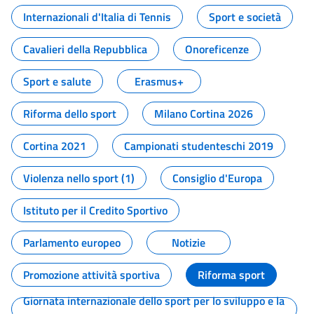
Internazionali d'Italia di Tennis
Sport e società
Cavalieri della Repubblica
Onoreficenze
Sport e salute
Erasmus+
Riforma dello sport
Milano Cortina 2026
Cortina 2021
Campionati studenteschi 2019
Violenza nello sport (1)
Consiglio d'Europa
Istituto per il Credito Sportivo
Parlamento europeo
Notizie
Promozione attività sportiva
Riforma sport
Giornata internazionale dello sport per lo sviluppo e la