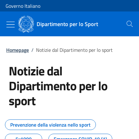
Vai al contenuto
Vai alla navigazione del sito
Governo Italiano
Dipartimento per lo Sport
Cerca
Homepage
/
Notizie dal Dipartimento per lo sport
Notizie dal
Dipartimento per lo
sport
Tutti i contenuti della pagina No
Prevenzione della violenza nello sport