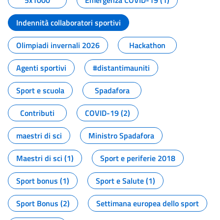
5x1000
Emergenza COVID-19 (1)
Indennità collaboratori sportivi
Olimpiadi invernali 2026
Hackathon
Agenti sportivi
#distantimauniti
Sport e scuola
Spadafora
Contributi
COVID-19 (2)
maestri di sci
Ministro Spadafora
Maestri di sci (1)
Sport e periferie 2018
Sport bonus (1)
Sport e Salute (1)
Sport Bonus (2)
Settimana europea dello sport