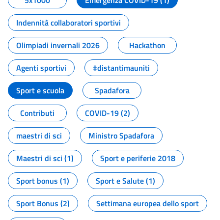
5x1000
Emergenza COVID-19 (1)
Indennità collaboratori sportivi
Olimpiadi invernali 2026
Hackathon
Agenti sportivi
#distantimauniti
Sport e scuola
Spadafora
Contributi
COVID-19 (2)
maestri di sci
Ministro Spadafora
Maestri di sci (1)
Sport e periferie 2018
Sport bonus (1)
Sport e Salute (1)
Sport Bonus (2)
Settimana europea dello sport