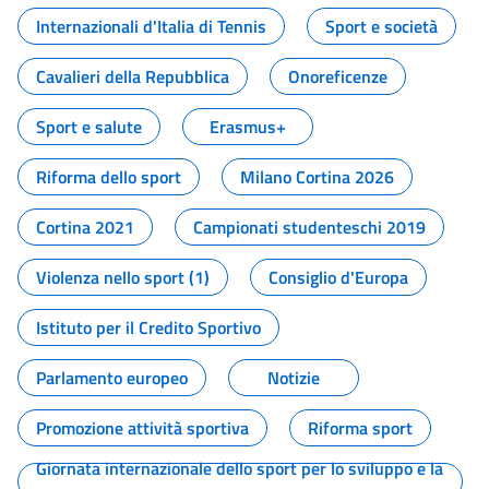
Internazionali d'Italia di Tennis
Sport e società
Cavalieri della Repubblica
Onoreficenze
Sport e salute
Erasmus+
Riforma dello sport
Milano Cortina 2026
Cortina 2021
Campionati studenteschi 2019
Violenza nello sport (1)
Consiglio d'Europa
Istituto per il Credito Sportivo
Parlamento europeo
Notizie
Promozione attività sportiva
Riforma sport
Giornata internazionale dello sport per lo sviluppo e la