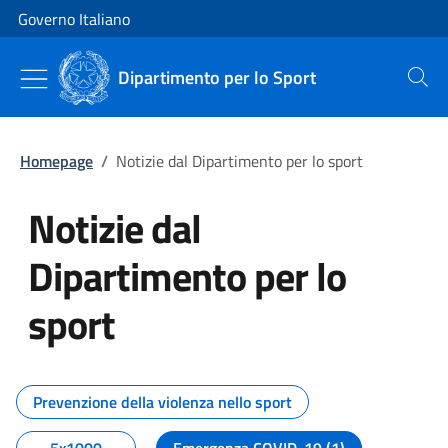
Vai al contenuto
Vai alla navigazione del sito
Governo Italiano
Dipartimento per lo Sport
Cerca
Homepage
/
Notizie dal Dipartimento per lo sport
Notizie dal
Dipartimento per lo
sport
Tutti i contenuti della pagina No
Prevenzione della violenza nello sport