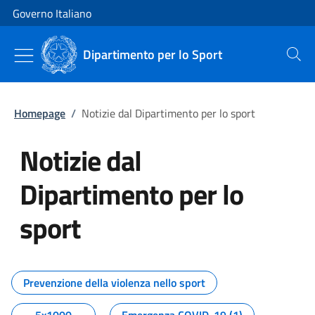
Vai al contenuto
Vai alla navigazione del sito
Governo Italiano
Dipartimento per lo Sport
Cerca
Homepage
/
Notizie dal Dipartimento per lo sport
Notizie dal
Dipartimento per lo
sport
Tutti i contenuti della pagina No
Prevenzione della violenza nello sport