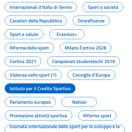
Internazionali d'Italia di Tennis
Sport e società
Cavalieri della Repubblica
Onoreficenze
Sport e salute
Erasmus+
Riforma dello sport
Milano Cortina 2026
Cortina 2021
Campionati studenteschi 2019
Violenza nello sport (1)
Consiglio d'Europa
Istituto per il Credito Sportivo
Parlamento europeo
Notizie
Promozione attività sportiva
Riforma sport
Giornata internazionale dello sport per lo sviluppo e la