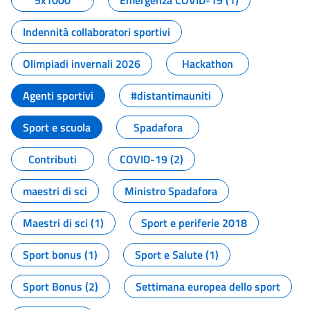
5x1000
Emergenza COVID-19 (1)
Indennità collaboratori sportivi
Olimpiadi invernali 2026
Hackathon
Agenti sportivi
#distantimauniti
Sport e scuola
Spadafora
Contributi
COVID-19 (2)
maestri di sci
Ministro Spadafora
Maestri di sci (1)
Sport e periferie 2018
Sport bonus (1)
Sport e Salute (1)
Sport Bonus (2)
Settimana europea dello sport