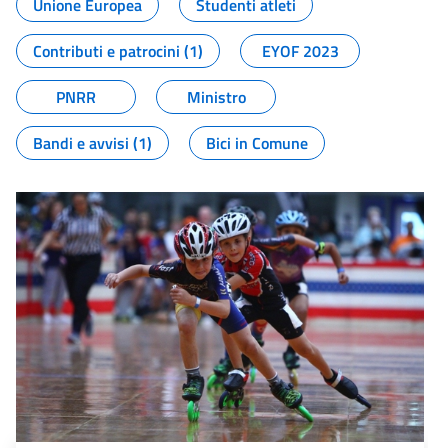
Unione Europea
Studenti atleti
Contributi e patrocini (1)
EYOF 2023
PNRR
Ministro
Bandi e avvisi (1)
Bici in Comune