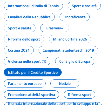
Internazionali d'Italia di Tennis
Sport e società
Cavalieri della Repubblica
Onoreficenze
Sport e salute
Erasmus+
Riforma dello sport
Milano Cortina 2026
Cortina 2021
Campionati studenteschi 2019
Violenza nello sport (1)
Consiglio d'Europa
Istituto per il Credito Sportivo
Parlamento europeo
Notizie
Promozione attività sportiva
Riforma sport
Giornata internazionale dello sport per lo sviluppo e la