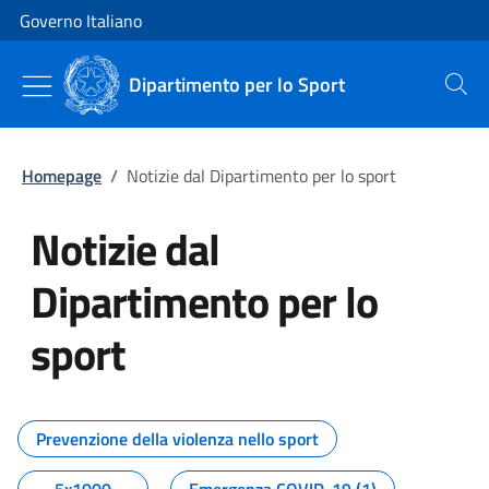
Vai al contenuto
Vai alla navigazione del sito
Governo Italiano
Dipartimento per lo Sport
Cerca
Homepage
/
Notizie dal Dipartimento per lo sport
Notizie dal
Dipartimento per lo
sport
Tutti i contenuti della pagina No
Prevenzione della violenza nello sport