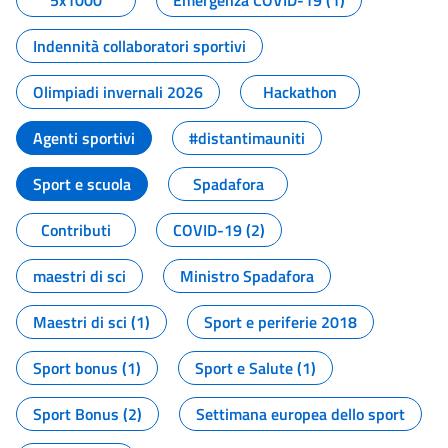
5x1000
Emergenza COVID-19 (1)
Indennità collaboratori sportivi
Olimpiadi invernali 2026
Hackathon
Agenti sportivi
#distantimauniti
Sport e scuola
Spadafora
Contributi
COVID-19 (2)
maestri di sci
Ministro Spadafora
Maestri di sci (1)
Sport e periferie 2018
Sport bonus (1)
Sport e Salute (1)
Sport Bonus (2)
Settimana europea dello sport