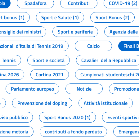
ola
Spadafora
Contributi
COVID-19 (2)
t bonus (1)
Sport e Salute (1)
Sport Bonus (2)
onsiglio dei ministri
Sport e periferie
Agenzia delle
zionali d'Italia di Tennis 2019
Calcio
Finali 
i Tennis
Sport e società
Cavalieri della Repubblica
tina 2026
Cortina 2021
Campionati studenteschi 
Parlamento europeo
Notizie
Promozione 
e
Prevenzione del doping
Attività istituzionale
viso pubblico
Sport Bonus 2020 (1)
Eventi sportivi
zione motoria
contributi a fondo perduto
Emergenz