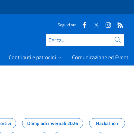
Seguici su:
Cerca
Contributi e patrocini
Comunicazione ed Eventi
t
ortivi
Olimpiadi invernali 2026
Hackathon