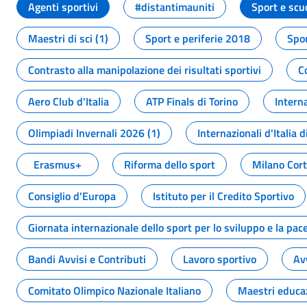
Agenti sportivi
#distantimauniti
Sport e scu
Maestri di sci (1)
Sport e periferie 2018
Spor
Contrasto alla manipolazione dei risultati sportivi
C
Aero Club d'Italia
ATP Finals di Torino
Interna
Olimpiadi Invernali 2026 (1)
Internazionali d'Italia d
Erasmus+
Riforma dello sport
Milano Cor
Consiglio d'Europa
Istituto per il Credito Sportivo
Giornata internazionale dello sport per lo sviluppo e la pac
Bandi Avvisi e Contributi
Lavoro sportivo
Av
Comitato Olimpico Nazionale Italiano
Maestri educa