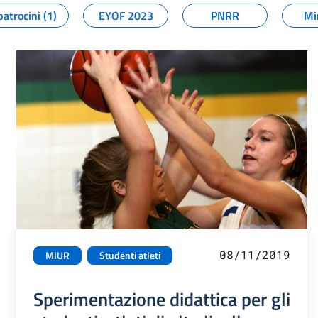
patrocini (1)
EYOF 2023
PNRR
Mi
08/11/2019
MIUR
Studenti atleti
Sperimentazione didattica per gli