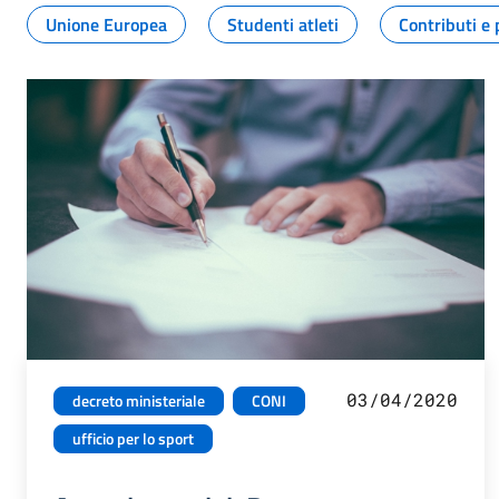
Unione Europea
Studenti atleti
Contributi e 
03/04/2020
decreto ministeriale
CONI
ufficio per lo sport