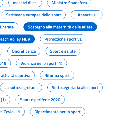
maestri di sci
Ministro Spadafora
Settimana europea dello sport
#beactive
 Entrate
Sostegno alla maternità delle atlete
Beach Volley FIBV
Promozione sportiva
Onoreficenze
Sport e salute
2019
Violenza nello sport (1)
attività sportiva
Riforma sport
La sottosegretaria
Sottosegretaria allo sport
 (1)
Sport e periferie 2020
a Covid-19
Dipartimento per lo sport