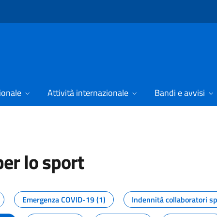
ionale
Attività internazionale
Bandi e avvisi
er lo sport
tizie dal Dipartimento per lo spor
Emergenza COVID-19 (1)
Indennità collaboratori sp