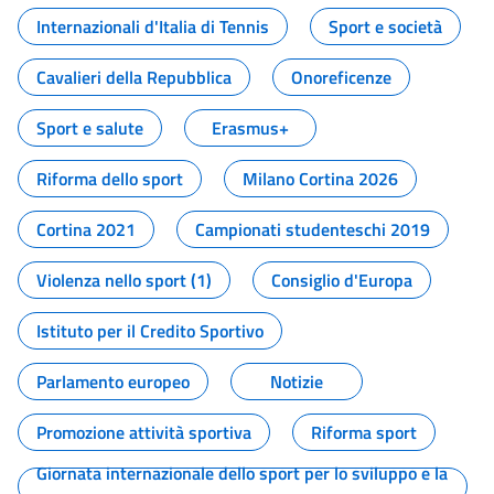
Internazionali d'Italia di Tennis
Sport e società
Cavalieri della Repubblica
Onoreficenze
Sport e salute
Erasmus+
Riforma dello sport
Milano Cortina 2026
Cortina 2021
Campionati studenteschi 2019
Violenza nello sport (1)
Consiglio d'Europa
Istituto per il Credito Sportivo
Parlamento europeo
Notizie
Promozione attività sportiva
Riforma sport
Giornata internazionale dello sport per lo sviluppo e la