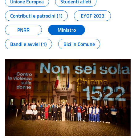
Unione Europea
Studenti atleti
Contributi e patrocini (1)
EYOF 2023
PNRR
Ministro
Bandi e avvisi (1)
Bici in Comune