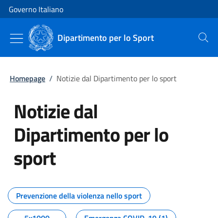
Vai al contenuto
Vai alla navigazione del sito
Governo Italiano
Dipartimento per lo Sport
Cerca
Homepage
/
Notizie dal Dipartimento per lo sport
Notizie dal
Dipartimento per lo
sport
Tutti i contenuti della pagina No
Prevenzione della violenza nello sport