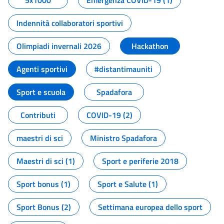
5x1000
Emergenza COVID-19 (1)
Indennità collaboratori sportivi
Olimpiadi invernali 2026
Hackathon
Agenti sportivi
#distantimauniti
Sport e scuola
Spadafora
Contributi
COVID-19 (2)
maestri di sci
Ministro Spadafora
Maestri di sci (1)
Sport e periferie 2018
Sport bonus (1)
Sport e Salute (1)
Sport Bonus (2)
Settimana europea dello sport