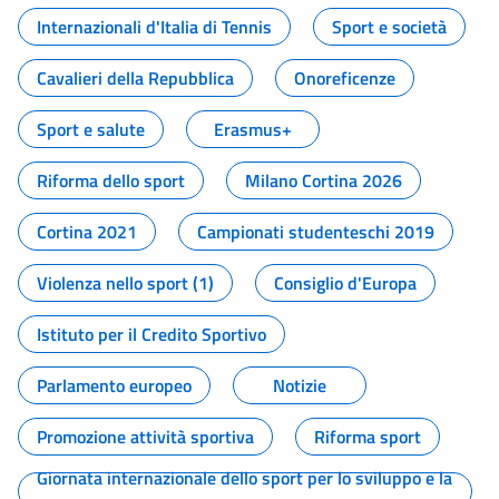
Internazionali d'Italia di Tennis
Sport e società
Cavalieri della Repubblica
Onoreficenze
Sport e salute
Erasmus+
Riforma dello sport
Milano Cortina 2026
Cortina 2021
Campionati studenteschi 2019
Violenza nello sport (1)
Consiglio d'Europa
Istituto per il Credito Sportivo
Parlamento europeo
Notizie
Promozione attività sportiva
Riforma sport
Giornata internazionale dello sport per lo sviluppo e la