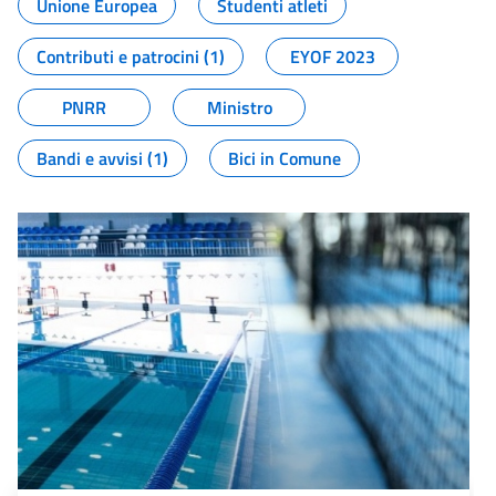
Unione Europea
Studenti atleti
Contributi e patrocini (1)
EYOF 2023
PNRR
Ministro
Bandi e avvisi (1)
Bici in Comune