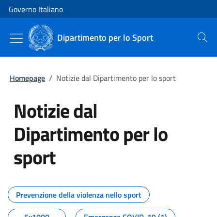
Vai al contenuto
Vai alla navigazione del sito
Governo Italiano
Dipartimento per lo Sport
Cerca
Homepage
/
Notizie dal Dipartimento per lo sport
Notizie dal
Dipartimento per lo
sport
Tutti i contenuti della pagina No
Prevenzione della violenza nello sport