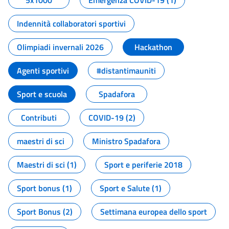
5x1000
Emergenza COVID-19 (1)
Indennità collaboratori sportivi
Olimpiadi invernali 2026
Hackathon
Agenti sportivi
#distantimauniti
Sport e scuola
Spadafora
Contributi
COVID-19 (2)
maestri di sci
Ministro Spadafora
Maestri di sci (1)
Sport e periferie 2018
Sport bonus (1)
Sport e Salute (1)
Sport Bonus (2)
Settimana europea dello sport