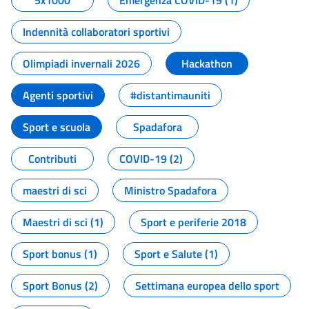
5x1000
Emergenza COVID-19 (1)
Indennità collaboratori sportivi
Olimpiadi invernali 2026
Hackathon
Agenti sportivi
#distantimauniti
Sport e scuola
Spadafora
Contributi
COVID-19 (2)
maestri di sci
Ministro Spadafora
Maestri di sci (1)
Sport e periferie 2018
Sport bonus (1)
Sport e Salute (1)
Sport Bonus (2)
Settimana europea dello sport