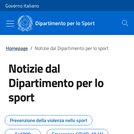
Vai al contenuto
Vai alla navigazione del sito
Governo Italiano
Dipartimento per lo Sport
Cerca
Homepage
/
Notizie dal Dipartimento per lo sport
Notizie dal
Dipartimento per lo
sport
Tutti i contenuti della pagina No
Prevenzione della violenza nello sport