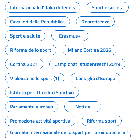
Internazionali d'Italia di Tennis
Sport e società
Cavalieri della Repubblica
Onoreficenze
Sport e salute
Erasmus+
Riforma dello sport
Milano Cortina 2026
Cortina 2021
Campionati studenteschi 2019
Violenza nello sport (1)
Consiglio d'Europa
Istituto per il Credito Sportivo
Parlamento europeo
Notizie
Promozione attività sportiva
Riforma sport
Giornata internazionale dello sport per lo sviluppo e la