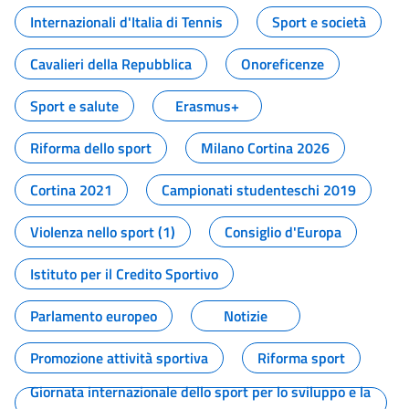
Internazionali d'Italia di Tennis
Sport e società
Cavalieri della Repubblica
Onoreficenze
Sport e salute
Erasmus+
Riforma dello sport
Milano Cortina 2026
Cortina 2021
Campionati studenteschi 2019
Violenza nello sport (1)
Consiglio d'Europa
Istituto per il Credito Sportivo
Parlamento europeo
Notizie
Promozione attività sportiva
Riforma sport
Giornata internazionale dello sport per lo sviluppo e la