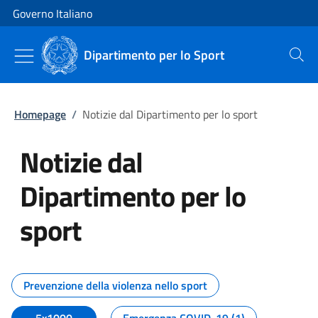
Vai al contenuto
Vai alla navigazione del sito
Governo Italiano
Dipartimento per lo Sport
Cerca
Homepage
/
Notizie dal Dipartimento per lo sport
Notizie dal
Dipartimento per lo
sport
Tutti i contenuti della pagina No
Prevenzione della violenza nello sport