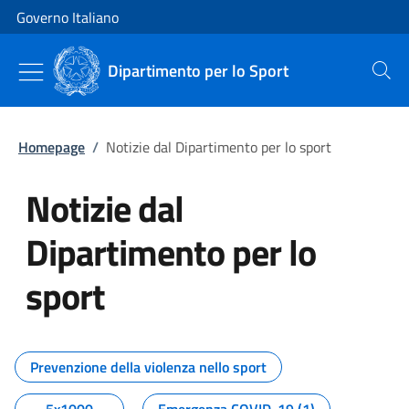
Vai al contenuto
Vai alla navigazione del sito
Governo Italiano
Dipartimento per lo Sport
Cerca
Homepage
/
Notizie dal Dipartimento per lo sport
Notizie dal
Dipartimento per lo
sport
Tutti i contenuti della pagina No
Prevenzione della violenza nello sport