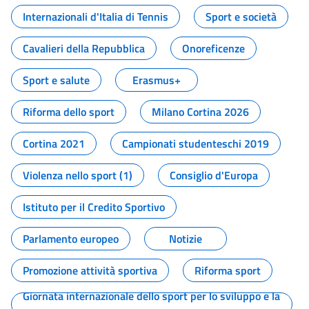
Internazionali d'Italia di Tennis
Sport e società
Cavalieri della Repubblica
Onoreficenze
Sport e salute
Erasmus+
Riforma dello sport
Milano Cortina 2026
Cortina 2021
Campionati studenteschi 2019
Violenza nello sport (1)
Consiglio d'Europa
Istituto per il Credito Sportivo
Parlamento europeo
Notizie
Promozione attività sportiva
Riforma sport
Giornata internazionale dello sport per lo sviluppo e la