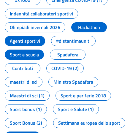
5x1000
Emergenza COVID-19 (1)
Indennità collaboratori sportivi
Olimpiadi invernali 2026
Hackathon
Agenti sportivi
#distantimauniti
Sport e scuola
Spadafora
Contributi
COVID-19 (2)
maestri di sci
Ministro Spadafora
Maestri di sci (1)
Sport e periferie 2018
Sport bonus (1)
Sport e Salute (1)
Sport Bonus (2)
Settimana europea dello sport