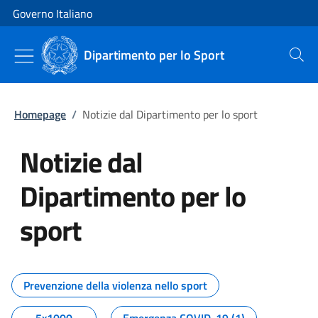
Vai al contenuto
Vai alla navigazione del sito
Governo Italiano
Dipartimento per lo Sport
Cerca
Homepage
/
Notizie dal Dipartimento per lo sport
Notizie dal
Dipartimento per lo
sport
Tutti i contenuti della pagina No
Prevenzione della violenza nello sport