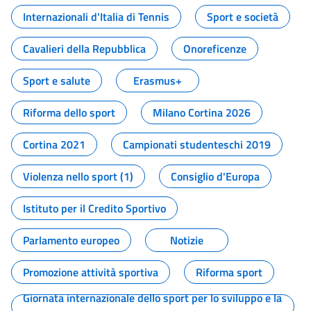
Internazionali d'Italia di Tennis
Sport e società
Cavalieri della Repubblica
Onoreficenze
Sport e salute
Erasmus+
Riforma dello sport
Milano Cortina 2026
Cortina 2021
Campionati studenteschi 2019
Violenza nello sport (1)
Consiglio d'Europa
Istituto per il Credito Sportivo
Parlamento europeo
Notizie
Promozione attività sportiva
Riforma sport
Giornata internazionale dello sport per lo sviluppo e la