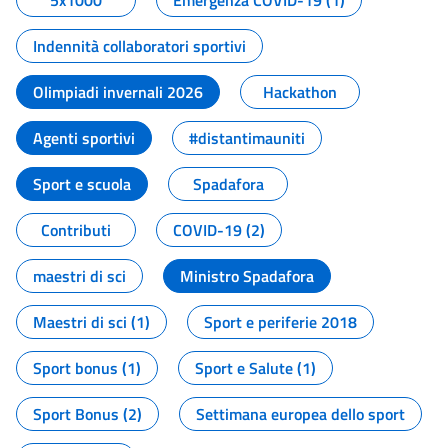
5x1000
Emergenza COVID-19 (1)
Indennità collaboratori sportivi
Olimpiadi invernali 2026
Hackathon
Agenti sportivi
#distantimauniti
Sport e scuola
Spadafora
Contributi
COVID-19 (2)
maestri di sci
Ministro Spadafora
Maestri di sci (1)
Sport e periferie 2018
Sport bonus (1)
Sport e Salute (1)
Sport Bonus (2)
Settimana europea dello sport