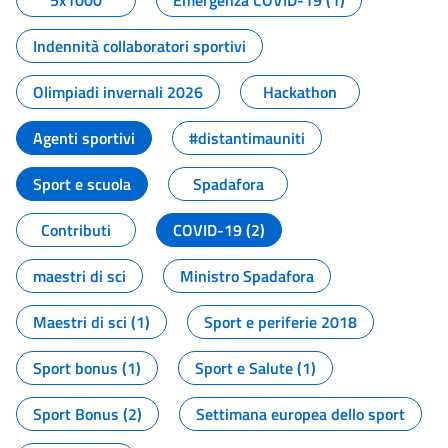
5x1000
Emergenza COVID-19 (1)
Indennità collaboratori sportivi
Olimpiadi invernali 2026
Hackathon
Agenti sportivi
#distantimauniti
Sport e scuola
Spadafora
Contributi
COVID-19 (2)
maestri di sci
Ministro Spadafora
Maestri di sci (1)
Sport e periferie 2018
Sport bonus (1)
Sport e Salute (1)
Sport Bonus (2)
Settimana europea dello sport