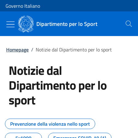
Vai al contenuto
Vai alla navigazione del sito
Governo Italiano
Dipartimento per lo Sport
Cerca
Homepage
/
Notizie dal Dipartimento per lo sport
Notizie dal
Dipartimento per lo
sport
Tutti i contenuti della pagina No
Prevenzione della violenza nello sport