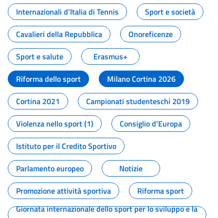
Internazionali d'Italia di Tennis
Sport e società
Cavalieri della Repubblica
Onoreficenze
Sport e salute
Erasmus+
Riforma dello sport
Milano Cortina 2026
Cortina 2021
Campionati studenteschi 2019
Violenza nello sport (1)
Consiglio d'Europa
Istituto per il Credito Sportivo
Parlamento europeo
Notizie
Promozione attività sportiva
Riforma sport
Giornata internazionale dello sport per lo sviluppo e la