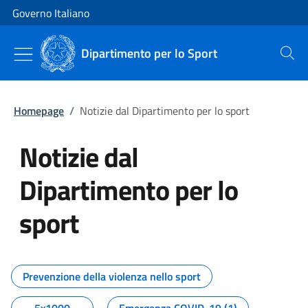
Vai al contenuto
Vai alla navigazione del sito
Governo Italiano
Dipartimento per lo Sport
Cerca
Homepage
/
Notizie dal Dipartimento per lo sport
Notizie dal
Dipartimento per lo
sport
Tutti i contenuti della pagina No
Prevenzione della violenza nello sport