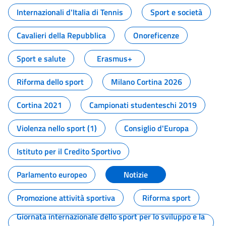
Internazionali d'Italia di Tennis
Sport e società
Cavalieri della Repubblica
Onoreficenze
Sport e salute
Erasmus+
Riforma dello sport
Milano Cortina 2026
Cortina 2021
Campionati studenteschi 2019
Violenza nello sport (1)
Consiglio d'Europa
Istituto per il Credito Sportivo
Parlamento europeo
Notizie
Promozione attività sportiva
Riforma sport
Giornata internazionale dello sport per lo sviluppo e la