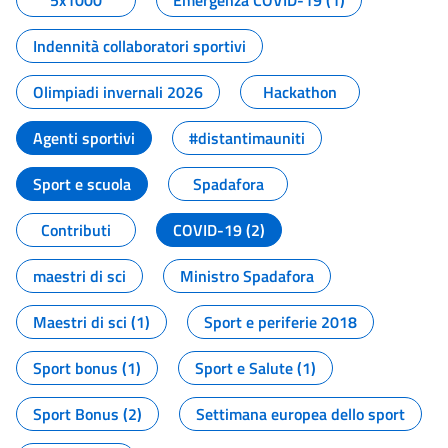
5x1000
Emergenza COVID-19 (1)
Indennità collaboratori sportivi
Olimpiadi invernali 2026
Hackathon
Agenti sportivi
#distantimauniti
Sport e scuola
Spadafora
Contributi
COVID-19 (2)
maestri di sci
Ministro Spadafora
Maestri di sci (1)
Sport e periferie 2018
Sport bonus (1)
Sport e Salute (1)
Sport Bonus (2)
Settimana europea dello sport