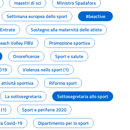
maestri di sci
Ministro Spadafora
Settimana europea dello sport
#beactive
 Entrate
Sostegno alla maternità delle atlete
Beach Volley FIBV
Promozione sportiva
Onoreficenze
Sport e salute
2019
Violenza nello sport (1)
attività sportiva
Riforma sport
La sottosegretaria
Sottosegretaria allo sport
 (1)
Sport e periferie 2020
a Covid-19
Dipartimento per lo sport