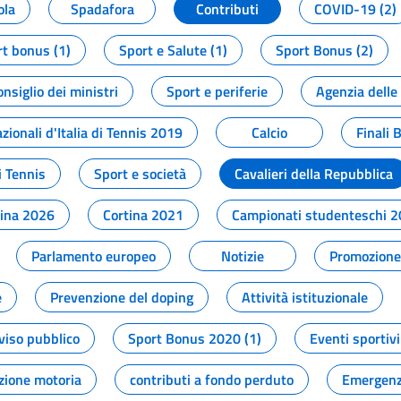
ola
Spadafora
Contributi
COVID-19 (2)
t bonus (1)
Sport e Salute (1)
Sport Bonus (2)
onsiglio dei ministri
Sport e periferie
Agenzia delle
zionali d'Italia di Tennis 2019
Calcio
Finali 
i Tennis
Sport e società
Cavalieri della Repubblica
tina 2026
Cortina 2021
Campionati studenteschi 
Parlamento europeo
Notizie
Promozione 
e
Prevenzione del doping
Attività istituzionale
viso pubblico
Sport Bonus 2020 (1)
Eventi sportivi
zione motoria
contributi a fondo perduto
Emergenz