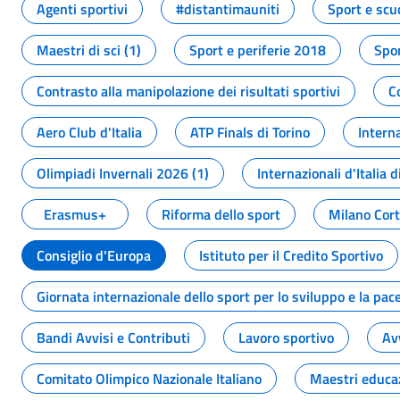
Agenti sportivi
#distantimauniti
Sport e scu
Maestri di sci (1)
Sport e periferie 2018
Spor
Contrasto alla manipolazione dei risultati sportivi
C
Aero Club d'Italia
ATP Finals di Torino
Interna
Olimpiadi Invernali 2026 (1)
Internazionali d'Italia d
Erasmus+
Riforma dello sport
Milano Cor
Consiglio d'Europa
Istituto per il Credito Sportivo
Giornata internazionale dello sport per lo sviluppo e la pac
Bandi Avvisi e Contributi
Lavoro sportivo
Av
Comitato Olimpico Nazionale Italiano
Maestri educa