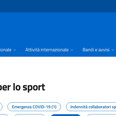
ionale
Attività internazionale
Bandi e avvisi
er lo sport
tizie dal Dipartimento per lo spor
Emergenza COVID-19 (1)
Indennità collaboratori sp