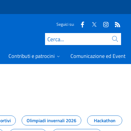
Seguici su:
Cerca
Contributi e patrocini
Comunicazione ed Eventi
t
ortivi
Olimpiadi invernali 2026
Hackathon