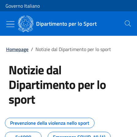
Vai al contenuto
Vai alla navigazione del sito
Governo Italiano
Dipartimento per lo Sport
Cerca
Homepage
/
Notizie dal Dipartimento per lo sport
Notizie dal
Dipartimento per lo
sport
Tutti i contenuti della pagina No
Prevenzione della violenza nello sport