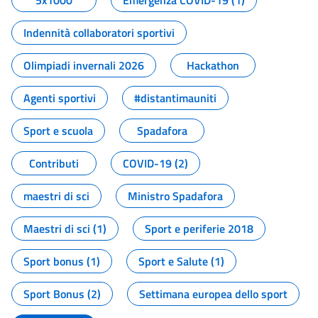
5x1000
Emergenza COVID-19 (1)
Indennità collaboratori sportivi
Olimpiadi invernali 2026
Hackathon
Agenti sportivi
#distantimauniti
Sport e scuola
Spadafora
Contributi
COVID-19 (2)
maestri di sci
Ministro Spadafora
Maestri di sci (1)
Sport e periferie 2018
Sport bonus (1)
Sport e Salute (1)
Sport Bonus (2)
Settimana europea dello sport