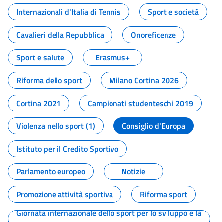
Internazionali d'Italia di Tennis
Sport e società
Cavalieri della Repubblica
Onoreficenze
Sport e salute
Erasmus+
Riforma dello sport
Milano Cortina 2026
Cortina 2021
Campionati studenteschi 2019
Violenza nello sport (1)
Consiglio d'Europa
Istituto per il Credito Sportivo
Parlamento europeo
Notizie
Promozione attività sportiva
Riforma sport
Giornata internazionale dello sport per lo sviluppo e la