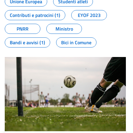
Unione Europea
Studenti atleti
Contributi e patrocini (1)
EYOF 2023
PNRR
Ministro
Bandi e avvisi (1)
Bici in Comune