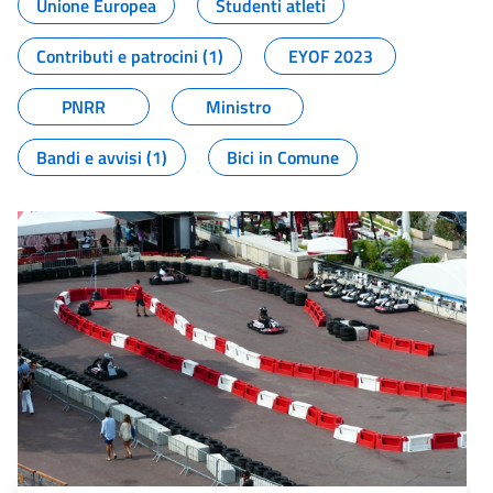
Unione Europea
Studenti atleti
Contributi e patrocini (1)
EYOF 2023
PNRR
Ministro
Bandi e avvisi (1)
Bici in Comune