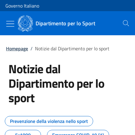
Vai al contenuto
Vai alla navigazione del sito
Governo Italiano
Dipartimento per lo Sport
Cerca
Homepage
/
Notizie dal Dipartimento per lo sport
Notizie dal
Dipartimento per lo
sport
Tutti i contenuti della pagina No
Prevenzione della violenza nello sport