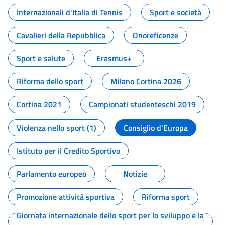
Internazionali d'Italia di Tennis
Sport e società
Cavalieri della Repubblica
Onoreficenze
Sport e salute
Erasmus+
Riforma dello sport
Milano Cortina 2026
Cortina 2021
Campionati studenteschi 2019
Violenza nello sport (1)
Consiglio d'Europa
Istituto per il Credito Sportivo
Parlamento europeo
Notizie
Promozione attività sportiva
Riforma sport
Giornata internazionale dello sport per lo sviluppo e la