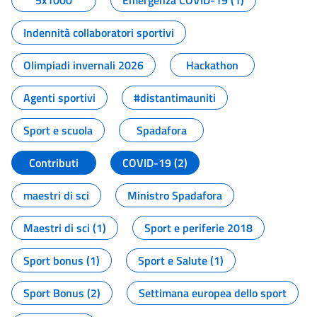
5x1000
Emergenza COVID-19 (1)
Indennità collaboratori sportivi
Olimpiadi invernali 2026
Hackathon
Agenti sportivi
#distantimauniti
Sport e scuola
Spadafora
Contributi
COVID-19 (2)
maestri di sci
Ministro Spadafora
Maestri di sci (1)
Sport e periferie 2018
Sport bonus (1)
Sport e Salute (1)
Sport Bonus (2)
Settimana europea dello sport