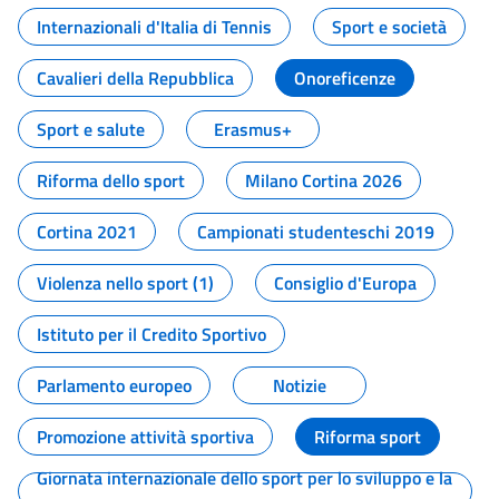
Internazionali d'Italia di Tennis
Sport e società
Cavalieri della Repubblica
Onoreficenze
Sport e salute
Erasmus+
Riforma dello sport
Milano Cortina 2026
Cortina 2021
Campionati studenteschi 2019
Violenza nello sport (1)
Consiglio d'Europa
Istituto per il Credito Sportivo
Parlamento europeo
Notizie
Promozione attività sportiva
Riforma sport
Giornata internazionale dello sport per lo sviluppo e la