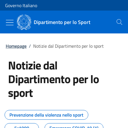
Vai al contenuto
Vai alla navigazione del sito
Governo Italiano
Dipartimento per lo Sport
Cerca
Homepage
/
Notizie dal Dipartimento per lo sport
Notizie dal
Dipartimento per lo
sport
Tutti i contenuti della pagina No
Prevenzione della violenza nello sport