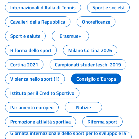
Internazionali d'Italia di Tennis
Sport e società
Cavalieri della Repubblica
Onoreficenze
Sport e salute
Erasmus+
Riforma dello sport
Milano Cortina 2026
Cortina 2021
Campionati studenteschi 2019
Violenza nello sport (1)
Consiglio d'Europa
Istituto per il Credito Sportivo
Parlamento europeo
Notizie
Promozione attività sportiva
Riforma sport
Giornata internazionale dello sport per lo sviluppo e la