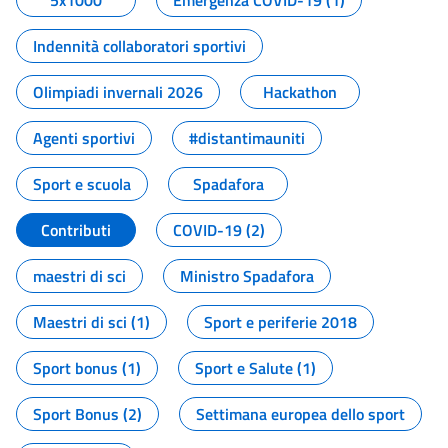
5x1000
Emergenza COVID-19 (1)
Indennità collaboratori sportivi
Olimpiadi invernali 2026
Hackathon
Agenti sportivi
#distantimauniti
Sport e scuola
Spadafora
Contributi
COVID-19 (2)
maestri di sci
Ministro Spadafora
Maestri di sci (1)
Sport e periferie 2018
Sport bonus (1)
Sport e Salute (1)
Sport Bonus (2)
Settimana europea dello sport