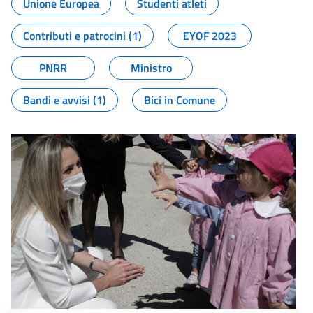
Unione Europea
Studenti atleti
Contributi e patrocini (1)
EYOF 2023
PNRR
Ministro
Bandi e avvisi (1)
Bici in Comune