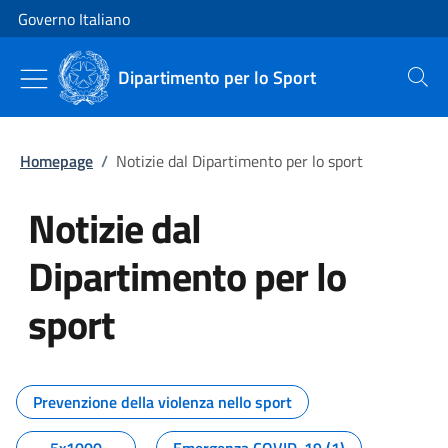
Vai al contenuto
Vai alla navigazione del sito
Governo Italiano
Dipartimento per lo Sport
Cerca
Homepage
/
Notizie dal Dipartimento per lo sport
Notizie dal
Dipartimento per lo
sport
Tutti i contenuti della pagina No
Prevenzione della violenza nello sport