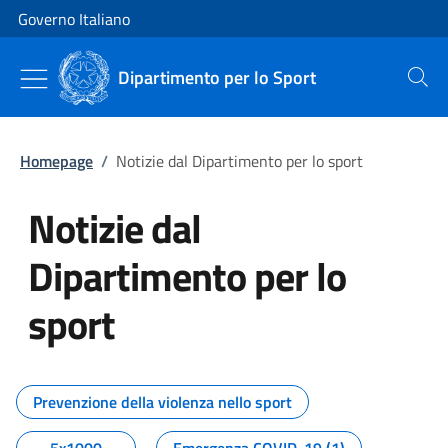
Vai al contenuto
Vai alla navigazione del sito
Governo Italiano
Dipartimento per lo Sport
Cerca
Homepage
/
Notizie dal Dipartimento per lo sport
Notizie dal
Dipartimento per lo
sport
Tutti i contenuti della pagina No
Prevenzione della violenza nello sport