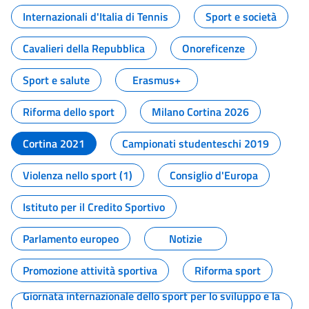
Internazionali d'Italia di Tennis
Sport e società
Cavalieri della Repubblica
Onoreficenze
Sport e salute
Erasmus+
Riforma dello sport
Milano Cortina 2026
Cortina 2021
Campionati studenteschi 2019
Violenza nello sport (1)
Consiglio d'Europa
Istituto per il Credito Sportivo
Parlamento europeo
Notizie
Promozione attività sportiva
Riforma sport
Giornata internazionale dello sport per lo sviluppo e la