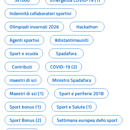
5x1000
Emergenza COVID-19 (1)
Indennità collaboratori sportivi
Olimpiadi invernali 2026
Hackathon
Agenti sportivi
#distantimauniti
Sport e scuola
Spadafora
Contributi
COVID-19 (2)
maestri di sci
Ministro Spadafora
Maestri di sci (1)
Sport e periferie 2018
Sport bonus (1)
Sport e Salute (1)
Sport Bonus (2)
Settimana europea dello sport