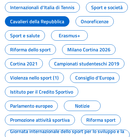
Internazionali d'Italia di Tennis
Sport e società
Cavalieri della Repubblica
Onoreficenze
Sport e salute
Erasmus+
Riforma dello sport
Milano Cortina 2026
Cortina 2021
Campionati studenteschi 2019
Violenza nello sport (1)
Consiglio d'Europa
Istituto per il Credito Sportivo
Parlamento europeo
Notizie
Promozione attività sportiva
Riforma sport
Giornata internazionale dello sport per lo sviluppo e la