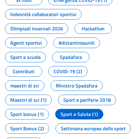
5x1000
Emergenza COVID-19 (1)
Indennità collaboratori sportivi
Olimpiadi invernali 2026
Hackathon
Agenti sportivi
#distantimauniti
Sport e scuola
Spadafora
Contributi
COVID-19 (2)
maestri di sci
Ministro Spadafora
Maestri di sci (1)
Sport e periferie 2018
Sport bonus (1)
Sport e Salute (1)
Sport Bonus (2)
Settimana europea dello sport