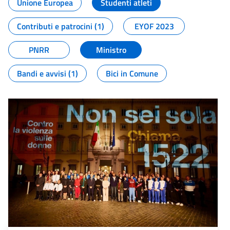
Unione Europea
Studenti atleti
Contributi e patrocini (1)
EYOF 2023
PNRR
Ministro
Bandi e avvisi (1)
Bici in Comune