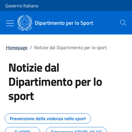
Vai al contenuto
Vai alla navigazione del sito
Governo Italiano
Dipartimento per lo Sport
Cerca
Homepage
/
Notizie dal Dipartimento per lo sport
Notizie dal
Dipartimento per lo
sport
Tutti i contenuti della pagina No
Prevenzione della violenza nello sport