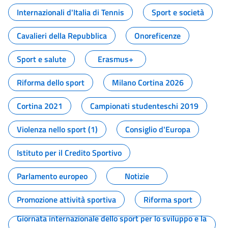
Internazionali d'Italia di Tennis
Sport e società
Cavalieri della Repubblica
Onoreficenze
Sport e salute
Erasmus+
Riforma dello sport
Milano Cortina 2026
Cortina 2021
Campionati studenteschi 2019
Violenza nello sport (1)
Consiglio d'Europa
Istituto per il Credito Sportivo
Parlamento europeo
Notizie
Promozione attività sportiva
Riforma sport
Giornata internazionale dello sport per lo sviluppo e la