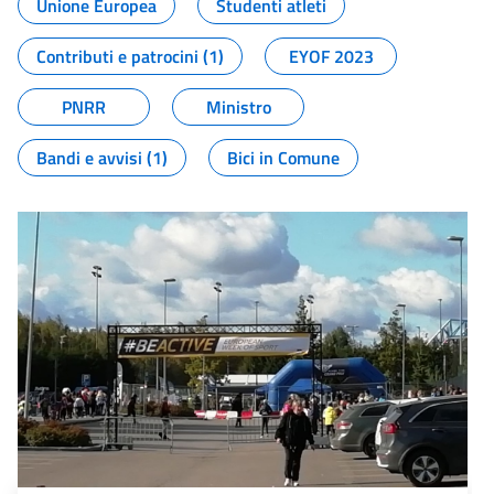
Unione Europea
Studenti atleti
Contributi e patrocini (1)
EYOF 2023
PNRR
Ministro
Bandi e avvisi (1)
Bici in Comune