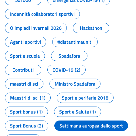
5x1000
Emergenza COVID-19 (1)
Indennità collaboratori sportivi
Olimpiadi invernali 2026
Hackathon
Agenti sportivi
#distantimauniti
Sport e scuola
Spadafora
Contributi
COVID-19 (2)
maestri di sci
Ministro Spadafora
Maestri di sci (1)
Sport e periferie 2018
Sport bonus (1)
Sport e Salute (1)
Sport Bonus (2)
Settimana europea dello sport