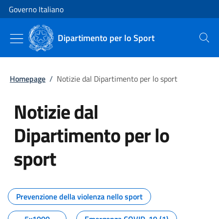
Vai al contenuto
Vai alla navigazione del sito
Governo Italiano
Dipartimento per lo Sport
Cerca
Homepage
/
Notizie dal Dipartimento per lo sport
Notizie dal
Dipartimento per lo
sport
Tutti i contenuti della pagina No
Prevenzione della violenza nello sport