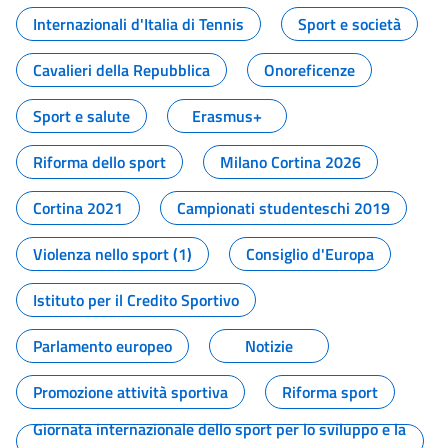
Internazionali d'Italia di Tennis
Sport e società
Cavalieri della Repubblica
Onoreficenze
Sport e salute
Erasmus+
Riforma dello sport
Milano Cortina 2026
Cortina 2021
Campionati studenteschi 2019
Violenza nello sport (1)
Consiglio d'Europa
Istituto per il Credito Sportivo
Parlamento europeo
Notizie
Promozione attività sportiva
Riforma sport
Giornata internazionale dello sport per lo sviluppo e la