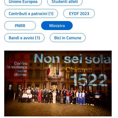
Unione Europea
Studenti atleti
Contributi e patrocini (1)
EYOF 2023
PNRR
Ministro
Bandi e avvisi (1)
Bici in Comune