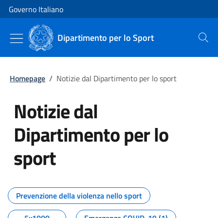
Vai al contenuto
Vai alla navigazione del sito
Governo Italiano
Dipartimento per lo Sport
Cerca
Homepage
/
Notizie dal Dipartimento per lo sport
Notizie dal
Dipartimento per lo
sport
Tutti i contenuti della pagina No
Prevenzione della violenza nello sport