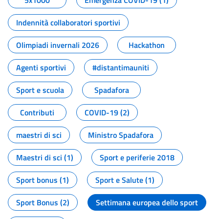
5x1000
Emergenza COVID-19 (1)
Indennità collaboratori sportivi
Olimpiadi invernali 2026
Hackathon
Agenti sportivi
#distantimauniti
Sport e scuola
Spadafora
Contributi
COVID-19 (2)
maestri di sci
Ministro Spadafora
Maestri di sci (1)
Sport e periferie 2018
Sport bonus (1)
Sport e Salute (1)
Sport Bonus (2)
Settimana europea dello sport