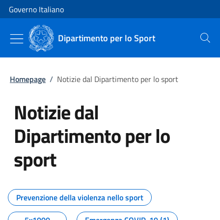
Vai al contenuto
Vai alla navigazione del sito
Governo Italiano
Dipartimento per lo Sport
Cerca
Homepage
/
Notizie dal Dipartimento per lo sport
Notizie dal
Dipartimento per lo
sport
Tutti i contenuti della pagina No
Prevenzione della violenza nello sport