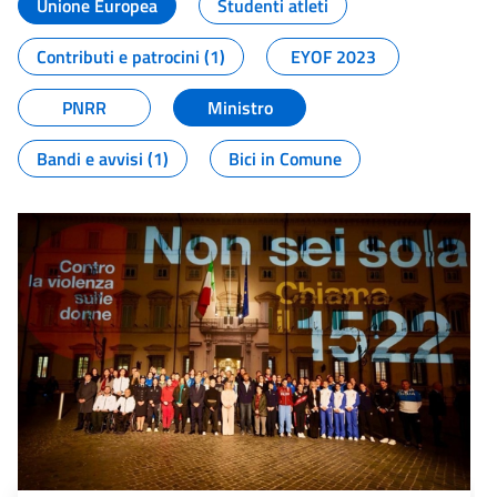
Unione Europea
Studenti atleti
Contributi e patrocini (1)
EYOF 2023
PNRR
Ministro
Bandi e avvisi (1)
Bici in Comune