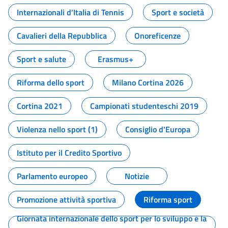
Internazionali d'Italia di Tennis
Sport e società
Cavalieri della Repubblica
Onoreficenze
Sport e salute
Erasmus+
Riforma dello sport
Milano Cortina 2026
Cortina 2021
Campionati studenteschi 2019
Violenza nello sport (1)
Consiglio d'Europa
Istituto per il Credito Sportivo
Parlamento europeo
Notizie
Promozione attività sportiva
Riforma sport
Giornata internazionale dello sport per lo sviluppo e la