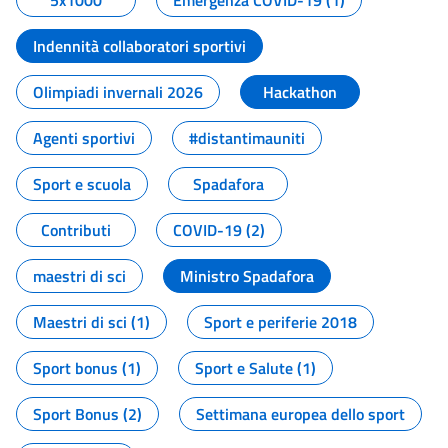
5x1000
Emergenza COVID-19 (1)
Indennità collaboratori sportivi
Olimpiadi invernali 2026
Hackathon
Agenti sportivi
#distantimauniti
Sport e scuola
Spadafora
Contributi
COVID-19 (2)
maestri di sci
Ministro Spadafora
Maestri di sci (1)
Sport e periferie 2018
Sport bonus (1)
Sport e Salute (1)
Sport Bonus (2)
Settimana europea dello sport