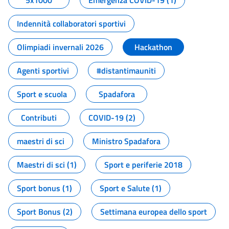
5x1000
Emergenza COVID-19 (1)
Indennità collaboratori sportivi
Olimpiadi invernali 2026
Hackathon
Agenti sportivi
#distantimauniti
Sport e scuola
Spadafora
Contributi
COVID-19 (2)
maestri di sci
Ministro Spadafora
Maestri di sci (1)
Sport e periferie 2018
Sport bonus (1)
Sport e Salute (1)
Sport Bonus (2)
Settimana europea dello sport