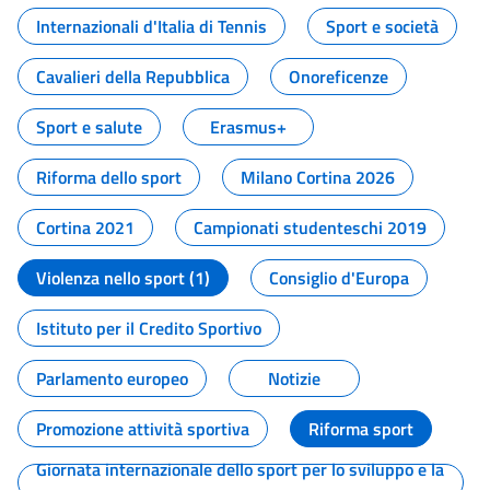
Internazionali d'Italia di Tennis
Sport e società
Cavalieri della Repubblica
Onoreficenze
Sport e salute
Erasmus+
Riforma dello sport
Milano Cortina 2026
Cortina 2021
Campionati studenteschi 2019
Violenza nello sport (1)
Consiglio d'Europa
Istituto per il Credito Sportivo
Parlamento europeo
Notizie
Promozione attività sportiva
Riforma sport
Giornata internazionale dello sport per lo sviluppo e la