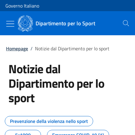
Vai al contenuto
Vai alla navigazione del sito
Governo Italiano
Dipartimento per lo Sport
Cerca
Homepage
/
Notizie dal Dipartimento per lo sport
Notizie dal
Dipartimento per lo
sport
Tutti i contenuti della pagina No
Prevenzione della violenza nello sport