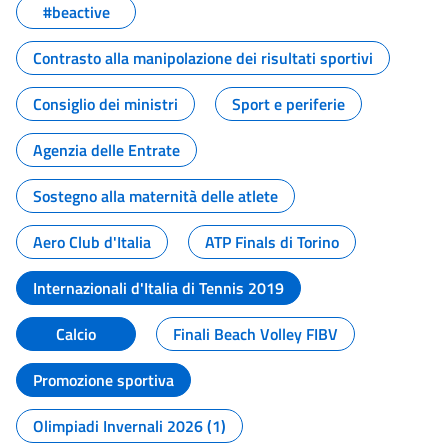
#beactive
Contrasto alla manipolazione dei risultati sportivi
Consiglio dei ministri
Sport e periferie
Agenzia delle Entrate
Sostegno alla maternità delle atlete
Aero Club d'Italia
ATP Finals di Torino
Internazionali d'Italia di Tennis 2019
Calcio
Finali Beach Volley FIBV
Promozione sportiva
Olimpiadi Invernali 2026 (1)