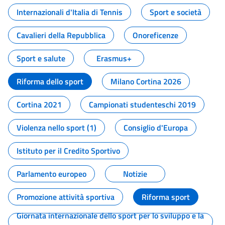
Internazionali d'Italia di Tennis
Sport e società
Cavalieri della Repubblica
Onoreficenze
Sport e salute
Erasmus+
Riforma dello sport
Milano Cortina 2026
Cortina 2021
Campionati studenteschi 2019
Violenza nello sport (1)
Consiglio d'Europa
Istituto per il Credito Sportivo
Parlamento europeo
Notizie
Promozione attività sportiva
Riforma sport
Giornata internazionale dello sport per lo sviluppo e la