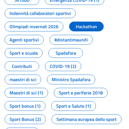
5x1000
Emergenza COVID-19 (1)
Indennità collaboratori sportivi
Olimpiadi invernali 2026
Hackathon
Agenti sportivi
#distantimauniti
Sport e scuola
Spadafora
Contributi
COVID-19 (2)
maestri di sci
Ministro Spadafora
Maestri di sci (1)
Sport e periferie 2018
Sport bonus (1)
Sport e Salute (1)
Sport Bonus (2)
Settimana europea dello sport