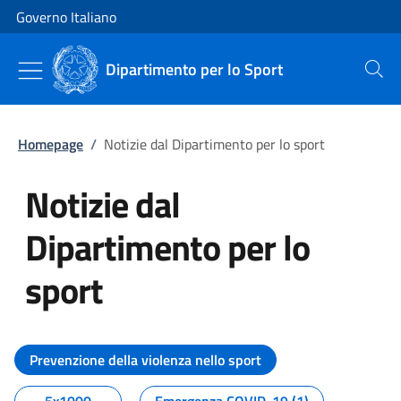
Vai al contenuto
Vai alla navigazione del sito
Governo Italiano
Dipartimento per lo Sport
Cerca
Homepage
/
Notizie dal Dipartimento per lo sport
Notizie dal
Dipartimento per lo
sport
Tutti i contenuti della pagina No
Prevenzione della violenza nello sport