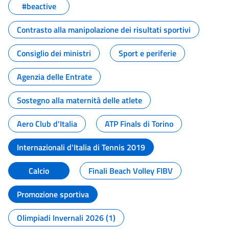
#beactive
Contrasto alla manipolazione dei risultati sportivi
Consiglio dei ministri
Sport e periferie
Agenzia delle Entrate
Sostegno alla maternità delle atlete
Aero Club d'Italia
ATP Finals di Torino
Internazionali d'Italia di Tennis 2019
Calcio
Finali Beach Volley FIBV
Promozione sportiva
Olimpiadi Invernali 2026 (1)