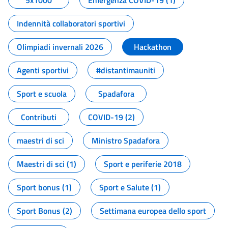
5x1000
Emergenza COVID-19 (1)
Indennità collaboratori sportivi
Olimpiadi invernali 2026
Hackathon
Agenti sportivi
#distantimauniti
Sport e scuola
Spadafora
Contributi
COVID-19 (2)
maestri di sci
Ministro Spadafora
Maestri di sci (1)
Sport e periferie 2018
Sport bonus (1)
Sport e Salute (1)
Sport Bonus (2)
Settimana europea dello sport