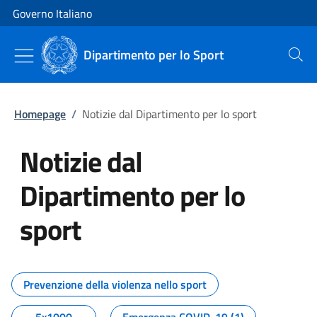
Vai al contenuto
Vai alla navigazione del sito
Governo Italiano
Dipartimento per lo Sport
Cerca
Homepage
/
Notizie dal Dipartimento per lo sport
Notizie dal
Dipartimento per lo
sport
Tutti i contenuti della pagina No
Prevenzione della violenza nello sport