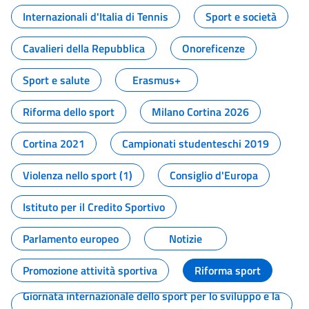
Internazionali d'Italia di Tennis
Sport e società
Cavalieri della Repubblica
Onoreficenze
Sport e salute
Erasmus+
Riforma dello sport
Milano Cortina 2026
Cortina 2021
Campionati studenteschi 2019
Violenza nello sport (1)
Consiglio d'Europa
Istituto per il Credito Sportivo
Parlamento europeo
Notizie
Promozione attività sportiva
Riforma sport
Giornata internazionale dello sport per lo sviluppo e la