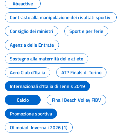
#beactive
Contrasto alla manipolazione dei risultati sportivi
Consiglio dei ministri
Sport e periferie
Agenzia delle Entrate
Sostegno alla maternità delle atlete
Aero Club d'Italia
ATP Finals di Torino
Internazionali d'Italia di Tennis 2019
Calcio
Finali Beach Volley FIBV
Promozione sportiva
Olimpiadi Invernali 2026 (1)