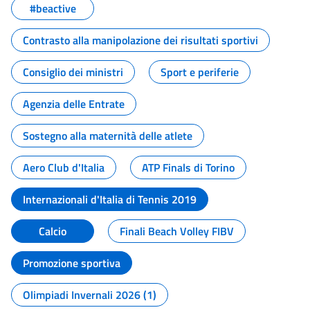
#beactive
Contrasto alla manipolazione dei risultati sportivi
Consiglio dei ministri
Sport e periferie
Agenzia delle Entrate
Sostegno alla maternità delle atlete
Aero Club d'Italia
ATP Finals di Torino
Internazionali d'Italia di Tennis 2019
Calcio
Finali Beach Volley FIBV
Promozione sportiva
Olimpiadi Invernali 2026 (1)