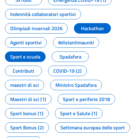
5x1000
Emergenza COVID-19 (1)
Indennità collaboratori sportivi
Olimpiadi invernali 2026
Hackathon
Agenti sportivi
#distantimauniti
Sport e scuola
Spadafora
Contributi
COVID-19 (2)
maestri di sci
Ministro Spadafora
Maestri di sci (1)
Sport e periferie 2018
Sport bonus (1)
Sport e Salute (1)
Sport Bonus (2)
Settimana europea dello sport