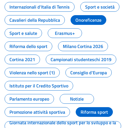
Internazionali d'Italia di Tennis
Sport e società
Cavalieri della Repubblica
Onoreficenze
Sport e salute
Erasmus+
Riforma dello sport
Milano Cortina 2026
Cortina 2021
Campionati studenteschi 2019
Violenza nello sport (1)
Consiglio d'Europa
Istituto per il Credito Sportivo
Parlamento europeo
Notizie
Promozione attività sportiva
Riforma sport
Giornata internazionale dello sport per lo sviluppo e la