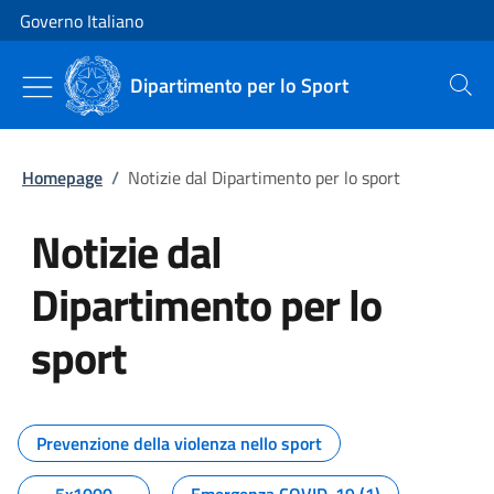
Vai al contenuto
Vai alla navigazione del sito
Governo Italiano
Dipartimento per lo Sport
Cerca
Homepage
/
Notizie dal Dipartimento per lo sport
Notizie dal
Dipartimento per lo
sport
Tutti i contenuti della pagina No
Prevenzione della violenza nello sport