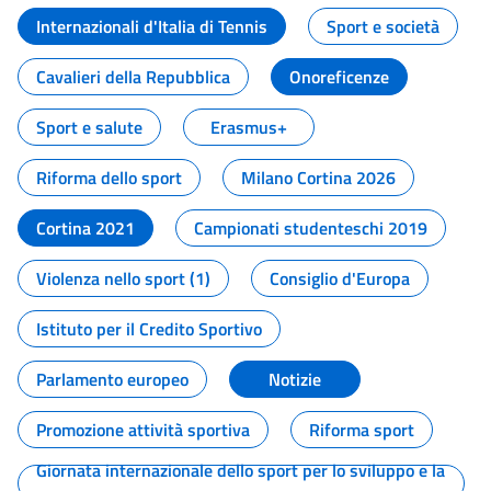
Internazionali d'Italia di Tennis
Sport e società
Cavalieri della Repubblica
Onoreficenze
Sport e salute
Erasmus+
Riforma dello sport
Milano Cortina 2026
Cortina 2021
Campionati studenteschi 2019
Violenza nello sport (1)
Consiglio d'Europa
Istituto per il Credito Sportivo
Parlamento europeo
Notizie
Promozione attività sportiva
Riforma sport
Giornata internazionale dello sport per lo sviluppo e la