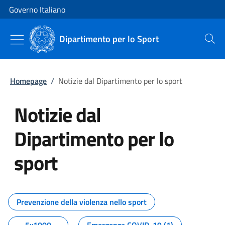
Vai al contenuto
Vai alla navigazione del sito
Governo Italiano
Dipartimento per lo Sport
Cerca
Homepage
/
Notizie dal Dipartimento per lo sport
Notizie dal
Dipartimento per lo
sport
Tutti i contenuti della pagina No
Prevenzione della violenza nello sport