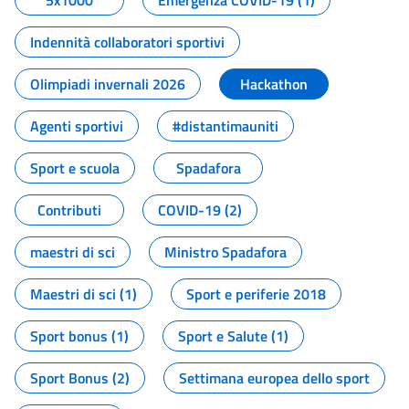
5x1000
Emergenza COVID-19 (1)
Indennità collaboratori sportivi
Olimpiadi invernali 2026
Hackathon
Agenti sportivi
#distantimauniti
Sport e scuola
Spadafora
Contributi
COVID-19 (2)
maestri di sci
Ministro Spadafora
Maestri di sci (1)
Sport e periferie 2018
Sport bonus (1)
Sport e Salute (1)
Sport Bonus (2)
Settimana europea dello sport