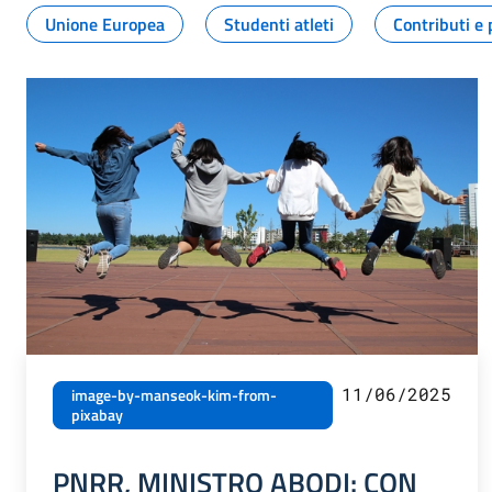
Unione Europea
Studenti atleti
Contributi e 
11/06/2025
image-by-manseok-kim-from-
pixabay
PNRR, MINISTRO ABODI: CON