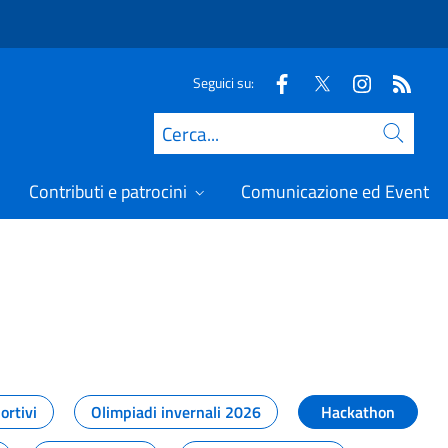
Seguici su:
Cerca
Contributi e patrocini
Comunicazione ed Eventi
t
ortivi
Olimpiadi invernali 2026
Hackathon