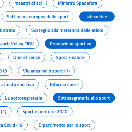
maestri di sci
Ministro Spadafora
Settimana europea dello sport
#beactive
 Entrate
Sostegno alla maternità delle atlete
Beach Volley FIBV
Promozione sportiva
Onoreficenze
Sport e salute
2019
Violenza nello sport (1)
attività sportiva
Riforma sport
La sottosegretaria
Sottosegretaria allo sport
 (1)
Sport e periferie 2020
a Covid-19
Dipartimento per lo sport