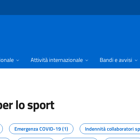
ionale
Attività internazionale
Bandi e avvisi
er lo sport
tizie dal Dipartimento per lo spor
Emergenza COVID-19 (1)
Indennità collaboratori sp