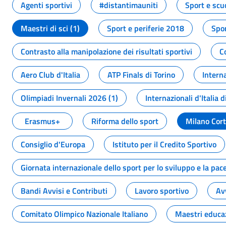
Agenti sportivi
#distantimauniti
Sport e scu
Maestri di sci (1)
Sport e periferie 2018
Spor
Contrasto alla manipolazione dei risultati sportivi
C
Aero Club d'Italia
ATP Finals di Torino
Interna
Olimpiadi Invernali 2026 (1)
Internazionali d'Italia d
Erasmus+
Riforma dello sport
Milano Cor
Consiglio d'Europa
Istituto per il Credito Sportivo
Giornata internazionale dello sport per lo sviluppo e la pac
Bandi Avvisi e Contributi
Lavoro sportivo
Av
Comitato Olimpico Nazionale Italiano
Maestri educa