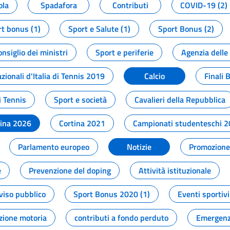
ola
Spadafora
Contributi
COVID-19 (2)
t bonus (1)
Sport e Salute (1)
Sport Bonus (2)
onsiglio dei ministri
Sport e periferie
Agenzia delle
zionali d'Italia di Tennis 2019
Calcio
Finali 
i Tennis
Sport e società
Cavalieri della Repubblica
tina 2026
Cortina 2021
Campionati studenteschi 
Parlamento europeo
Notizie
Promozione 
e
Prevenzione del doping
Attività istituzionale
viso pubblico
Sport Bonus 2020 (1)
Eventi sportivi
zione motoria
contributi a fondo perduto
Emergenz