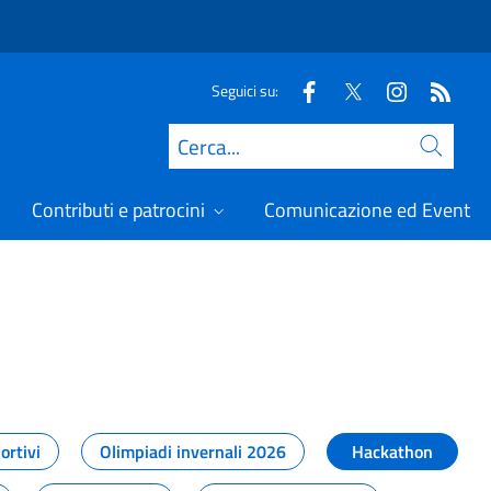
Seguici su:
Cerca
Contributi e patrocini
Comunicazione ed Eventi
t
ortivi
Olimpiadi invernali 2026
Hackathon