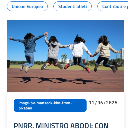
Unione Europea
Studenti atleti
Contributi e 
11/06/2025
image-by-manseok-kim-from-
pixabay
PNRR, MINISTRO ABODI: CON