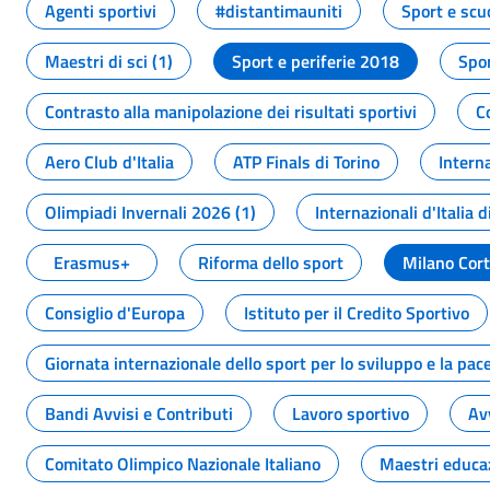
Agenti sportivi
#distantimauniti
Sport e scu
Maestri di sci (1)
Sport e periferie 2018
Spor
Contrasto alla manipolazione dei risultati sportivi
C
Aero Club d'Italia
ATP Finals di Torino
Interna
Olimpiadi Invernali 2026 (1)
Internazionali d'Italia d
Erasmus+
Riforma dello sport
Milano Cor
Consiglio d'Europa
Istituto per il Credito Sportivo
Giornata internazionale dello sport per lo sviluppo e la pac
Bandi Avvisi e Contributi
Lavoro sportivo
Av
Comitato Olimpico Nazionale Italiano
Maestri educa