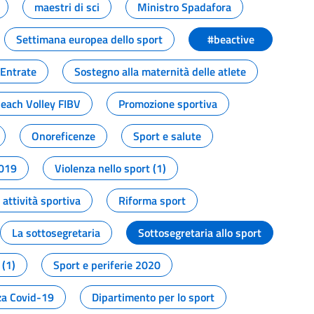
maestri di sci
Ministro Spadafora
Settimana europea dello sport
#beactive
 Entrate
Sostegno alla maternità delle atlete
Beach Volley FIBV
Promozione sportiva
Onoreficenze
Sport e salute
2019
Violenza nello sport (1)
attività sportiva
Riforma sport
La sottosegretaria
Sottosegretaria allo sport
 (1)
Sport e periferie 2020
a Covid-19
Dipartimento per lo sport