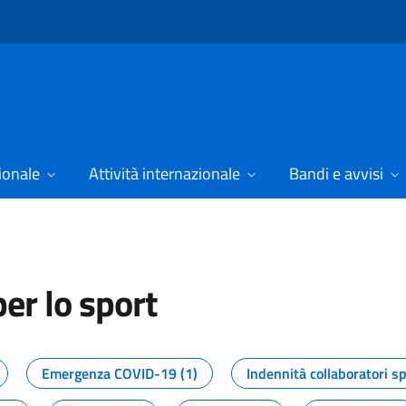
ionale
Attività internazionale
Bandi e avvisi
er lo sport
tizie dal Dipartimento per lo spor
Emergenza COVID-19 (1)
Indennità collaboratori sp