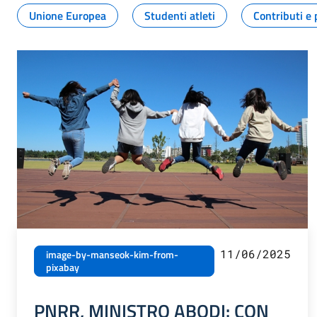
Unione Europea
Studenti atleti
Contributi e 
11/06/2025
image-by-manseok-kim-from-
pixabay
PNRR, MINISTRO ABODI: CON