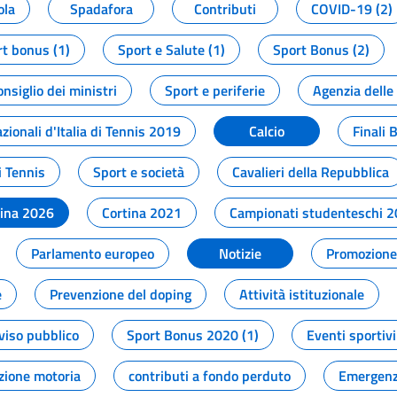
ola
Spadafora
Contributi
COVID-19 (2)
t bonus (1)
Sport e Salute (1)
Sport Bonus (2)
onsiglio dei ministri
Sport e periferie
Agenzia delle
zionali d'Italia di Tennis 2019
Calcio
Finali 
i Tennis
Sport e società
Cavalieri della Repubblica
tina 2026
Cortina 2021
Campionati studenteschi 
Parlamento europeo
Notizie
Promozione 
e
Prevenzione del doping
Attività istituzionale
viso pubblico
Sport Bonus 2020 (1)
Eventi sportivi
zione motoria
contributi a fondo perduto
Emergenz