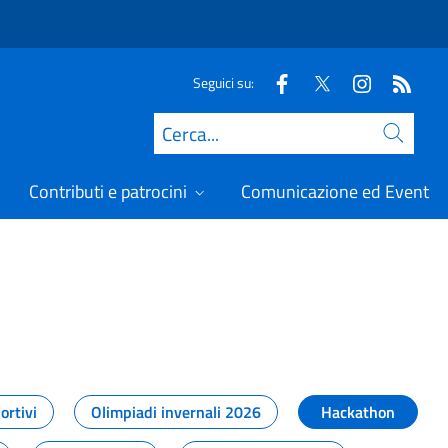
Seguici su:
Cerca
Contributi e patrocini
Comunicazione ed Eventi
t
ortivi
Olimpiadi invernali 2026
Hackathon