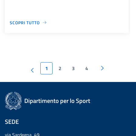
SCOPRI TUTTO
1
2
3
4
Dipartimento per lo Sport
SEDE
via Sardegna, 49