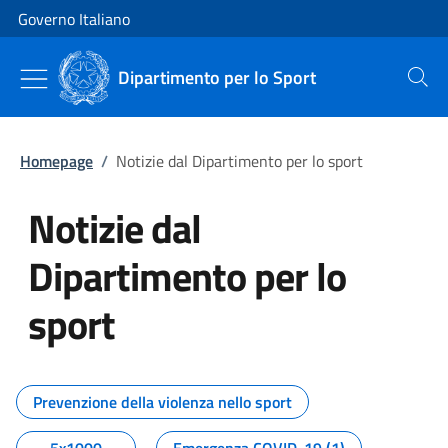
Vai al contenuto
Vai alla navigazione del sito
Governo Italiano
Dipartimento per lo Sport
Cerca
Homepage
/
Notizie dal Dipartimento per lo sport
Notizie dal
Dipartimento per lo
sport
Tutti i contenuti della pagina No
Prevenzione della violenza nello sport