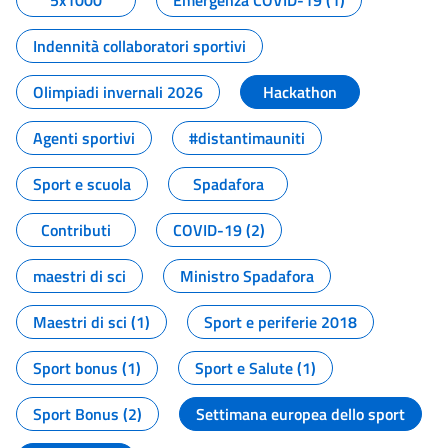
5x1000
Emergenza COVID-19 (1)
Indennità collaboratori sportivi
Olimpiadi invernali 2026
Hackathon
Agenti sportivi
#distantimauniti
Sport e scuola
Spadafora
Contributi
COVID-19 (2)
maestri di sci
Ministro Spadafora
Maestri di sci (1)
Sport e periferie 2018
Sport bonus (1)
Sport e Salute (1)
Sport Bonus (2)
Settimana europea dello sport