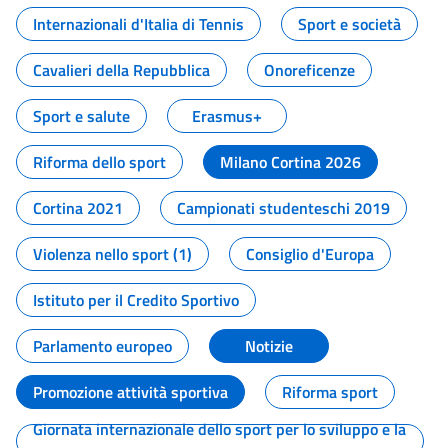
Internazionali d'Italia di Tennis
Sport e società
Cavalieri della Repubblica
Onoreficenze
Sport e salute
Erasmus+
Riforma dello sport
Milano Cortina 2026
Cortina 2021
Campionati studenteschi 2019
Violenza nello sport (1)
Consiglio d'Europa
Istituto per il Credito Sportivo
Parlamento europeo
Notizie
Promozione attività sportiva
Riforma sport
Giornata internazionale dello sport per lo sviluppo e la