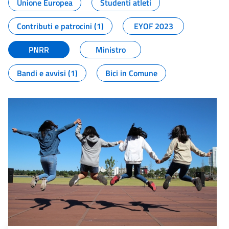
Unione Europea
Studenti atleti
Contributi e patrocini (1)
EYOF 2023
PNRR
Ministro
Bandi e avvisi (1)
Bici in Comune